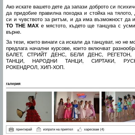
Ако искате вашето дете да запази доброто си психич
да придобие правилна походка и стойка на тялото,
си и чувството за ритъм, и да има възможност да 
TO THE MAX
е мястото, където ще танцува с усми
върне.
За тези, които винаги са искали да танцуват, но не м
предлага начални курсове, които включват разноо
БАЛЕТ, СТРИЙТ ДЕНС, БЕЛИ ДЕНС, РЕГЕТОН, 
ТАНЦИ, НАРОДНИ ТАНЦИ, СИРТАКИ, РУСК
РОКЕНДРОЛ, ХИП-ХОП.
галерия
принтирай
изпрати на приятел
харесвам
(4)