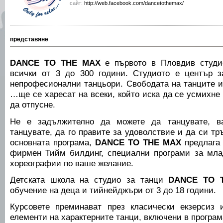
сайт:
http://web.facebook.com/dancetothemax/
представяне
DANCE TO THE MAX
е първото в Пловдив студи
всички от 3 до 300 години. Студиото е център з
непрофесионални танцьори. Свободата на танците и
…ще се харесат на всеки, който иска да се усмихне 
да отпусне.
Не е задължително да можете да танцувате, в
танцувате, да го правите за удоволствие и да си тр
основната програма,
DANCE TO THE MAX
предлага 
фирмен Тийм билдинг, специални програми за мла
хореографии по ваше желание.
Детската школа на студио за танци
DANCE TO 
обучение на деца и тийнейджъри от 3 до 18 години.
Курсовете преминават през класически екзерсиз 
елементи на характерните танци, включени в програм