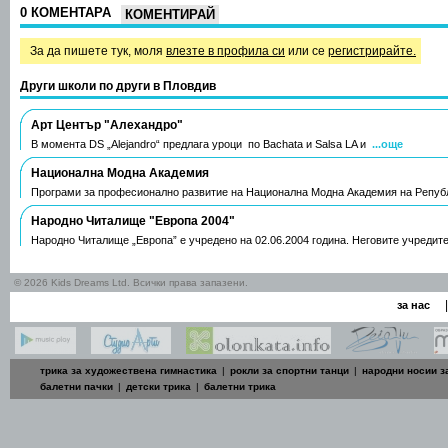
0 КОМЕНТАРА
КОМЕНТИРАЙ
За да пишете тук, моля
влезте в профила си
или се
регистрирайте.
Други школи по други в Пловдив
Арт Център "Алехандро"
В момента DS „Alejandro“ предлага уроци по Bachata и Salsa LA и
...още
Национална Модна Академия
Програми за професионално развитие на Национална Модна Академия на Репуб
Народно Читалище "Европа 2004"
Народно Читалище „Европа” е учредено на 02.06.2004 година. Неговите учредит
© 2026 Kids Dreams Ltd. Всички права запазени.
|
за нас
трика за художествена гимнастика
|
рокли за спортни танци
|
народни носии з
балетни пачки
|
детски трика
|
балетни трика