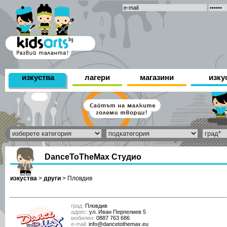
изкуства
лагери
магазини
изку
DanceToTheMax Студио
изкуства
>
други
>
Пловдив
град:
Пловдив
адрес:
ул. Иван Перпелиев 5
мобилен:
0887 763 686
е-mail:
info@dancetothemax.eu