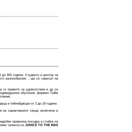
 до 300 години. Студиото е център за
вото разнообразие …ще се харесат на
а го правите за удоволствие и да си
ндивидуални обучения, фирмен Тийм
елание.
еца и тийнейджъри от 3 до 18 години.
и на характерните танци, включени в
ридобие правилна походка и стойка на
изяви таланта си,
DANCE TO THE MAX