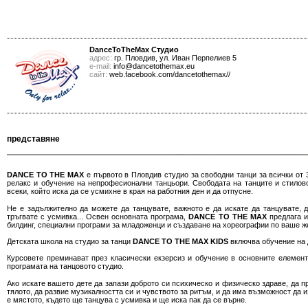
DanceToTheMax Студио
адрес:
гр. Пловдив, ул. Иван Перпелиев 5
е-mail:
info@dancetothemax.eu
сайт:
web.facebook.com/dancetothemax//
представяне
DANCE TO THE MAX
е първото в Пловдив студио за свободни танци за всички от 3
релакс и обучение на непрофесионални танцьори. Свободата на танците и стило
всеки, който иска да се усмихне в края на работния ден и да отпусне.
Не е задължително да можете да танцувате, важното е да искате да танцувате, д
тръгвате с усмивка... Освен основната програма,
DANCE TO THE MAX
предлага и
билдинг, специални програми за младоженци и създаване на хореографии по ваше ж
Детската школа на студио за танци
DANCE TO THE MAX KIDS
включва обучение на д
Курсовете преминават през класически екзерсиз и обучение в основните елемент
програмата на танцовото студио.
Ако искате вашето дете да запази доброто си психическо и физическо здраве, да п
тялото, да развие музикалността си и чувството за ритъм, и да има възможност да 
е мястото, където ще танцува с усмивка и ще иска пак да се върне.