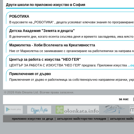
Други школи по приложно изкуство в София
РОБОТИКА
В курсовете на „РОБОТИКА“ , децата усвояват ключови знания по програмиране
Детска Академия "Земята и децата"
В делничните дни, когато есента скъсява деня и времето захладнява, има място
Мариолетка - Хоби Вселената на Креативността
Ние от Мариолетка се занимаваме с организиране на работилнички за направа 
Център за работа с изкуства "НЕО ГЕЯ"
ЦЕНТЪР ЗА РАБОТА С ИЗКУСТВА "НЕО ГЕЯ" предлага: Приложни изкуства
...о
Приключения от дърво
Приключения от дърво е работилница за собственоръчно направени играчки, ук
© 2026 Kids Dreams Ltd. Всички права запазени.
|
за нас
приложно изкуство за деца
|
актьорско майсторство пловдив
|
актьорско майс