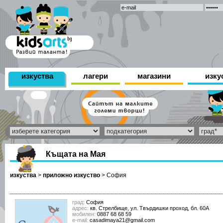
изкуства
лагери
магазини
изку
Къщата на Мая
изкуства
>
приложно изкуство
>
София
град:
София
адрес:
кв. Стрелбище, ул. Твърдишки проход, бл. 60А
мобилен:
0887 68 68 59
е-mail:
casadimaya21@gmail.com