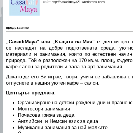
сайт:
http://casadimaya21.wordpress.com/
представяне
„CasadiMaya“
или
„Къщата на Мая“
е детски центъ
се насладят на добре подготвената среда, уютн
материали и занимания, които по естествен начи
природа. Той е разположен на 170 кв.м. площ, където
кафе-салон за родители и зала за арт занимания.
Докато детето Ви играе, твори, учи и се забавлява с
отпуснете в нашия уютен кафе – салон.
Центърът предлага:
Организиране на детски рождени дни и празненс
Монтесори занимания
Почасова грижа за деца
Английски и Немски език за деца
Музикални занимания за най-малките