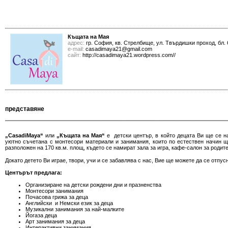
Къщата на Мая
адрес:
гр. София, кв. Стрелбище, ул. Твърдишки проход, бл.
е-mail:
casadimaya21@gmail.com
сайт:
http://casadimaya21.wordpress.com//
представяне
„CasadiMaya“
или
„Къщата на Мая“
е детски център, в който децата Ви ще се н
уютно съчетана с монтесори материали и занимания, които по естествен начин щ
разположен на 170 кв.м. площ, където се намират зала за игра, кафе-салон за родите
Докато детето Ви играе, твори, учи и се забавлява с нас, Вие ще можете да се отпу
Центърът предлага:
Организиране на детски рождени дни и празненства
Монтесори занимания
Почасова грижа за деца
Английски и Немски език за деца
Музикални занимания за най-малките
Йогаза деца
Арт занимания за 
Интерактивни занимания