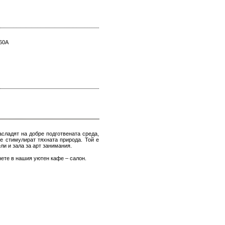
 60А
асладят на добре подготвената среда,
е стимулират тяхната природа. Той е
ли и зала за арт занимания.
снете в нашия уютен кафе – салон.
деца