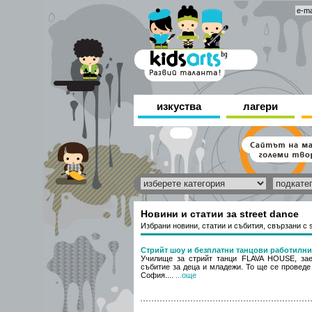
изкуства
лагери
Новини и статии за street dance
Избрани новини, статии и събития, свързани с s
Стрийт шоу и безплатни танцови работилниц
Училище за стрийт танци FLAVA HOUSE, за
събитие за деца и младежи. То ще се проведе 
София....
...още