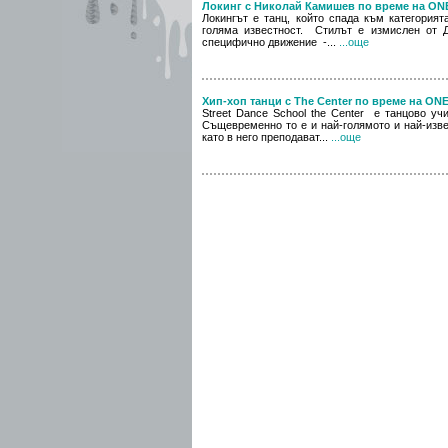
Локинг с Николай Камишев по време на O
Локингът е танц, който спада към категория
голяма известност. Стилът е измислен от Д
специфично движение -...
...още
Хип-хоп танци с The Center по време на O
Street Dance School the Center е танцово уч
Същевременно то е и най-голямото и най-изве
като в него преподават...
...още