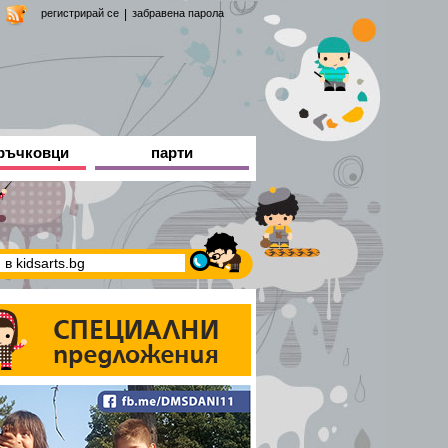
регистрирай се
|
забравена парола
ръчковци
парти