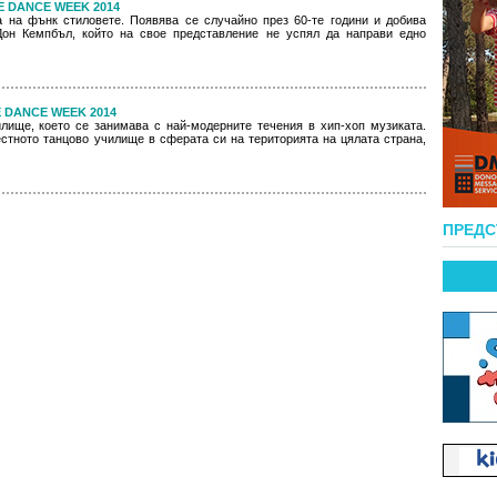
NE DANCE WEEK 2014
та на фънк стиловете. Появява се случайно през 60-те години и добива
он Кемпбъл, който на свое представление не успял да направи едно
NE DANCE WEEK 2014
илище, което се занимава с най-модерните течения в хип-хоп музиката.
стното танцово училище в сферата си на територията на цялата страна,
ПРЕД