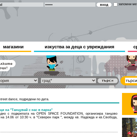
запомни ме
магазини
изкуства за деца с увреждания
с
treet dance, подредени по дата.
и на "Танцувай с нас в парка"
едно с подкрепата на OPEN SPACE FOUNDATION, организира танцово
на 14.06 от 10:30 ч. в "Северен парк ", между кв. Надежда и кв.Свобода,