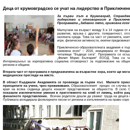
Деца от крумовградско се учат на лидерство в Приключе
За първи път в Крумовград, Страндже
лидерство и отговорност в Приключен
Програмата „Забавно лято, грижовна есен
Малчугани на възраст между 6 и 14 години от 
развитие, връзка с другите, толерантност, от
околната среда. Това са част от уменията, кои
игри, физически активности, екипни предизвикат
Приключенско-образователната академия е пър
грижовна есен” – 2016, инициирана от Фонда
читалище “Бъдеще сега”. Програмата се осъ
„Филип Морис България“ ЕООД. Това са ча
Интернешънъл за корпоративна социална отговорност за подпомагане на общн
региони и общини.
Втората част от програмата е предназначена за възрастни хора, които ще мог
медицински прегледи на място.
В област Кърджали Академията се провежда за първи път. Малките прикл
принципите на учене, чрез преживяване.
Образователният процес се случва по
края на всяка седмица децата изнасят представление за общността. В село 
показали изключителни умения в приготвянето на хляб от лимец, който ра
финалното представление.
Всички родители дошли да уважат труда на децата 
Публиката аплодирала фолклорните песни от региона и изпълненията на право хоро