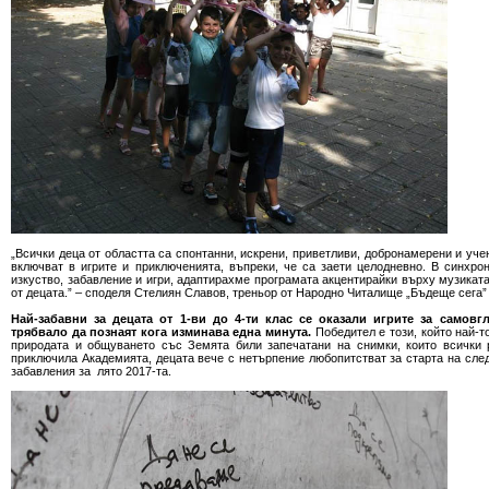
„Всички деца от областта са спонтанни, искрени, приветливи, добронамерени и уче
включват в игрите и приключенията, въпреки, че са заети целодневно. В синхр
изкуство, забавление и игри, адаптирахме програмата акцентирайки върху музикат
от децата.” – споделя Стелиян Славов, треньор от Народно Читалище „Бъдеще сега”
Най-забавни за децата от 1-ви до 4-ти клас се оказали игрите за самовг
трябвало да познаят кога изминава една минута.
Победител е този, който най-
природата и общуването със Земята били запечатани на снимки, които всички 
приключила Академията, децата вече с нетърпение любопитстват за старта на след
забавления за лято 2017-та.