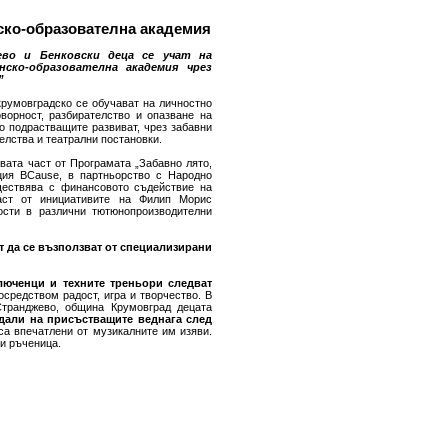
нско-образователна академия
во и Бенковски деца се учат на
ско-образователна академия чрез
”
крумовградско се обучават на личностно
говорност, разбирателство и опазване на
то подрастващите развиват, чрез забавни
елства и театрални постановки.
вата част от Програмата „Забавно лято,
ция BCause, в партньорство с Народно
ществява с финансовото съдействие на
ст от инициативите на Филип Морис
ости в различни тютюнопроизводителни
ат да се възползват от специализирани
юченци и техните треньори следват
средством радост, игра и творчество. В
Странджево, община Крумовград децата
здали на присъстващите веднага след
са впечатлени от музикалните им изяви.
 и ръченица.