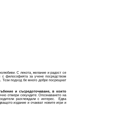
нолюбиви. С лекота, желание и радост се
он с философията за учене посредством
а. Този подход бе много добре посрещнат
лъбение и съсредоточаване, в които
точно отмери секундите. Опознаването на
родители разглеждали с интерес. Едва
ващото издание и очакват новите игри и