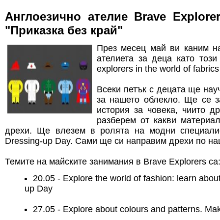
Англоезично ателие Brave Explore
"Приказка без край"
През месец май ви каним на
ателиета за деца като този
explorers in the world of fabrics
Всеки петък с децата ще на
за нашето облекло. Ще се з
история за човека, чиито д
разберем от какви материал
дрехи. Ще влезем в ролята на модни специали
Dressing-up Day. Сами ще си направим дрехи по на
Темите на майските занимания в Brave Explorers са
20.05 - Explore the world of fashion: learn abou
up Day
27.05 - Explore about colours and patterns. Ma