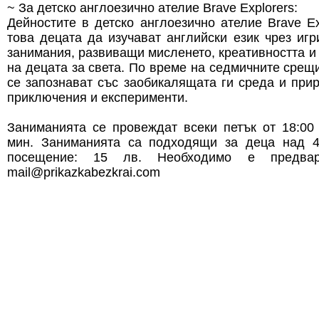
~ За детско англоезично ателие Brave Explorer
s:
Дейностите в детско англоезично ателие Brave Ex
това децата да изучават английски език чрез игр
занимания, развиващи мисленето, креативността и
на децата за света. По време на седмичните срещ
се запознават със заобикалящата ги среда и прир
приключения и експерименти.
Заниманията се провеждат всеки петък от 18:00
мин. Заниманията са подходящи за деца над 4
посещение: 15 лв. Необходимо е предвар
mail@prikazkabezkrai.com