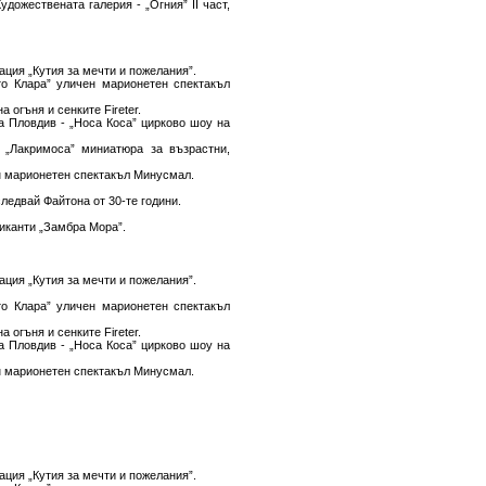
удожествената галерия - „Огния” ІІ част,
лация „Кутия за мечти и пожелания”.
сто Клара” уличен марионетен спектакъл
 огъня и сенките Fireter.
на Пловдив - „Носа Коса” цирково шоу на
- „Лакримоса” миниатюра за възрастни,
чен марионетен спектакъл Минусмал.
следвай Файтона от 30-те години.
зиканти „Замбра Мора”.
лация „Кутия за мечти и пожелания”.
сто Клара” уличен марионетен спектакъл
 огъня и сенките Fireter.
на Пловдив - „Носа Коса” цирково шоу на
чен марионетен спектакъл Минусмал.
лация „Кутия за мечти и пожелания”.