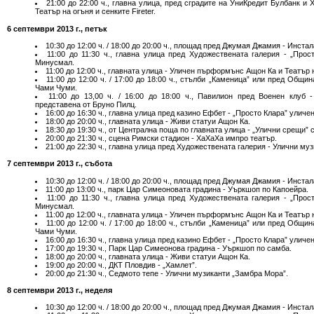
21:00 до 22:00 ч., главна улица, пред сградите на УниКредит Булбанк и Х
Театър на огъня и сенките Fireter.
6 септември 2013 г., петък
10:30 до 12:00 ч. / 18:00 до 20:00 ч., площад пред Джумая Джамия - Инста
11:00 до 11:30 ч., главна улица пред Художествената галерия - „Про
Минусмал.
11:00 до 12:00 ч., главната улица - Уличен пърформънс Ащон Ка и Театър на
11:00 до 12:00 ч. / 17:00 до 18:00 ч., стълби „Каменица” или пред Общи
Чами Чуми.
11:00 до 13,00 ч. / 16:00 до 18:00 ч., Павилион пред Военен клуб 
представена от Бруно Пилц.
16:00 до 16:30 ч., главна улица пред казино Ефбет - „Просто Клара” ули
18:00 до 20:00 ч., главната улица - Живи статуи Ащон Ка.
18:30 до 19:30 ч., от Централна поща по главната улица - „Улични срещи” 
20:00 до 21:30 ч., сцена Римски стадион - ХаХаХа импро театър.
21:00 до 22:30 ч., главна улица пред Художествената галерия - Улични му
7 септември 2013 г., събота
10:30 до 12:00 ч. / 18:00 до 20:00 ч., площад пред Джумая Джамия - Инста
11:00 до 13:00 ч., парк Цар Симеоновата градина - Уъркшоп по Капоейра.
11:00 до 11:30 ч., главна улица пред Художествената галерия - „Про
Минусмал.
11:00 до 12:00 ч., главната улица - Уличен пърформънс Ащон Ка и Театър на
11:00 до 12:00 ч. / 17:00 до 18:00 ч., стълби „Каменица” или пред Общи
Чами Чуми.
16:00 до 16:30 ч., главна улица пред казино Ефбет - „Просто Клара” ули
17:00 до 19:30 ч., Парк Цар Симеонова градина - Уъркшоп по самба.
18:00 до 20:00 ч., главната улица - Живи статуи Ащон Ка.
19:00 до 20:00 ч., ДКТ Пловдив - „Хамлет”.
20:00 до 21:30 ч., Седмото тепе - Улични музиканти „Замбра Мора”.
8 септември 2013 г., неделя
10:30 до 12:00 ч. / 18:00 до 20:00 ч., площад пред Джумая Джамия - Инста