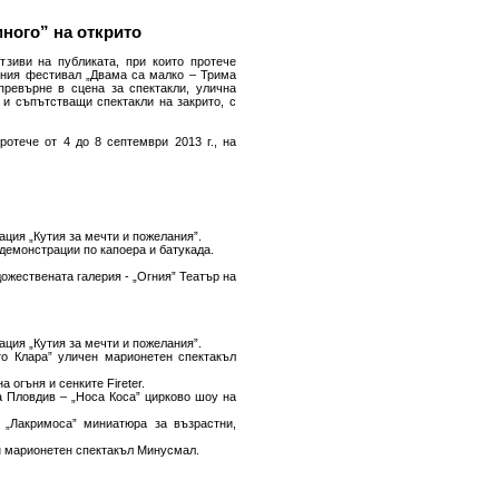
ного” на открито
тзиви на публиката, при които протече
алния фестивал „Двама са малко – Трима
превърне в сцена за спектакли, улична
и съпътстващи спектакли на закрито, с
ротече от 4 до 8 септември 2013 г., на
лация „Кутия за мечти и пожелания”.
 демонстрации по капоера и батукада.
дожествената галерия - „Огния” Театър на
лация „Кутия за мечти и пожелания”.
сто Клара” уличен марионетен спектакъл
 огъня и сенките Fireter.
на Пловдив – „Носа Коса” цирково шоу на
- „Лакримоса” миниатюра за възрастни,
чен марионетен спектакъл Минусмал.