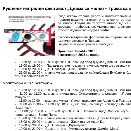
Куклено-театрален фестивал „Двама са малко – Трима са м
След изключителния успех и положителните о
първото издание на открито на куклено-театр
са много”, Градът на тепетата отново ще се 
клоунада, пърформънси, уъркшопове, шествия 
второто издание на модул TheatAir.
Куклено-театралния фестивал на открито ще п
различни локации в Пловдив.
Входът за всички прояви е свободен.
Програма TheatAir 2013
4 септември 2013 г., сряда
10:30 до 12:00 ч. / 18:00 до 20:00 ч., площад пред Джумая Джамия - Инста
18:00 до 19:00 ч. - Парад-шествие по главната улица, което ще завърши с
19:00 до 20:00 ч., ДКТ Пловдив - „Ние, Сизиф”.
21:00 до 22:00 ч., главна улица, пред сградите на УниКредит Булбанк и Ху
огъня и сенките Fireter.
5 септември 2013 г., четвъртък
10:30 до 12:00 ч. / 18:00 до 20:00 ч., площад пред Джумая Джамия - Инста
11:00 до 11:30 ч., главна улица пред Художествената галерия - „Про
Минусмал.
11:00 до 12:00 ч., главната улица - Уличен пърформънс Ащон Ка и Театър на
11:00 до 12:00 ч. / 17:00 до 18:00 ч., стълби „Каменица” или пред Общи
Чами Чуми.
11:00 до 13:00 ч. / 16:00 до 18:00 ч., Павилион пред Военен клуб 
представена от Бруно Пилц.
16:00 до 16:30 ч., главна улица пред казино Ефбет - „Просто Клара” ули
18:00 до 20:00 ч., главната улица - Живи статуи Ащон Ка.
19:00 до 20:00 ч., ДКТ Пловдив - „Вграждане”.
19:00 до 21:00 ч., Седмото тепе - Улични музиканти „Замбра Мора”.