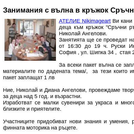
Занимания с вълна в кръжок Сръч
АТЕЛИЕ Nikimageart
Ви кани 
деца към кръжок "Сръчни ръ
Николай Ангелови.
Занятията ще се проведат на
от 16:30 до 19 ч. Руски 
София , ул. Шипка 34 , стая 
За всеки пакет вълна се зап
материалите по дадената тема/, за тези които 
пакет заплащат 1 лв
Ние, Николай и Диана Ангелови, провеждаме твор
за деца над 5 год. и възрастни.
Изработват се малки сувенири за украса и мног
близките и приятелите.
Участниците придобиват нови знания и умения, 
финната моторика на ръцете.