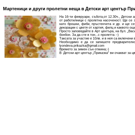
Мартеници и други пролетни неща в Детски арт център Пр
На 16-ти февруари, събота,от 12.30ч., Детски 
от работилници с пролетна насоченост. Ще се 
като брошки, фиби, пръстенчета и др. и ще с
декорации с цветя от хартия, филц и каквото ощ
Просто заповядайте в Арт центъра, на бул. „Вас
бонбон. За да сте в тон...с пролетта :-)
Таксата за участие е 10лв. и в нея са включени
Необходимо е да се запишете предварително 
lyondeva.prikazka@gmail.com
Времето за зимен сън отмина;-)
В Детски арт център „Приказка” ви очакват за ц