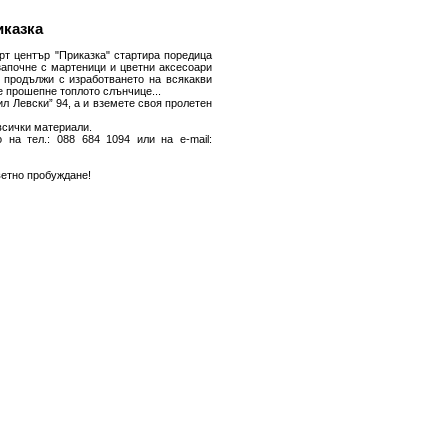
иказка
арт център "Приказка" стартира поредица
започне с мартеници и цветни аксесоари
е продължи с изработването на всякакви
е прошепне топлото слънчице...
ил Левски” 94, а и вземете своя пролетен
 всички материали.
на тел.: 088 684 1094 или на e-mail:
ветно пробуждане!