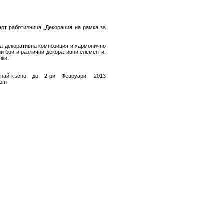
арт работилница „Декорация на рамка за
на декоративна композиция и хармонично
ни бои и различни декоративни елементи:
лки.
 най-късно до 2-ри Февруари, 2013
com