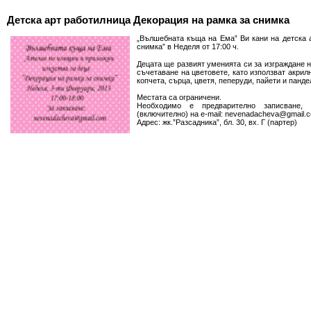
Детска арт работилница Декорация на рамка за снимка
„Вълшебната къща на Ема” Ви кани на детска 
снимка” в Неделя от 17:00 ч.
Децата ще развият уменията си за изграждане 
съчетаване на цветовете, като използват акрил
копчета, сърца, цветя, пеперуди, пайети и панде
Местата са ограничени.
Необходимо е предварително записване,
(включително) на e-mail: nevenadacheva@gmail.
Адрес: жк.”Разсадника”, бл. 30, вх. Г (партер)