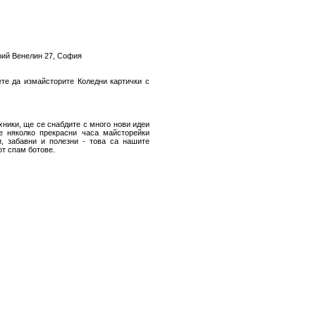
рий Венелин 27, София
те да измайсторите Коледни картички с
хники, ще се снабдите с много нови идеи
е няколко прекрасни часа майсторейки
, забавни и полезни - това са нашите
от спам ботове.