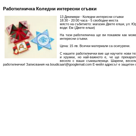
Работилничка Коледни интересни сгъвки
13 Декември - Коледни интересни сгъвки
18:30 - 20:00 часа - 5 свободни места
място на събитието: магазин Двете елши, ул. Ю
води: Ем (Двете елши)
На тази работилничка ще ви покажем как може
интересни сгъвки.
Цена: 15 лв. Всички материали са осигурени.
С нашите работилнички вие ще научите нови те
и хрумки, но най-важното е, че ще прекарат
весело с ваши съмишленици. Шарени, весели
работилнички! Записвания на boudicaart@googlemail.com Е-мейл адресът e защитен 