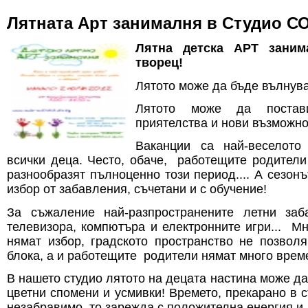
Лятната Арт занималня в Студио 
Лятна детска АРТ заним
творец!
Лятото може да бъде вълну
Лятото може да постав
приятелства и нови възможно
Ваканции са най-веселото
всички деца. Често, обаче, работещите родители
разнообразят пълноценно този период.... А сезон
избор от забавления, съчетани и с обучение!
За съжаление най-разпространените летни заб
телевизора, компютъра и електронните игри... Мн
нямат избор, градското пространство не позвол
блока, а и работещите родители нямат много врем
В нашето студио лятото на децата настина може д
цветни спомени и усмивки! Времето, прекарано в 
незабравимо, то зарежда с положителна енергия и 