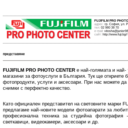
FUJIFILM PRO PHOT
адрес:
гр. София, ул. 
тел:
02 980 38 70
е-mail:
vitosha@junior98
сайт:
http://www.fuji.bg//
представяне
FUJIFILM PRO PHOTO CENTER
е най-голямата и най-
магазини за фотоуслуги в България. Тук ще откриете б
фотопродукти, услуги и аксесоари. При нас можете да
снимки с перфектно качество.
Като официален представител на световните марки F
предлагаме най-новите модели фотоапарати за люби
професионална техника за студийна фотография -
светкавици, видеокамери, аксесоари и др.