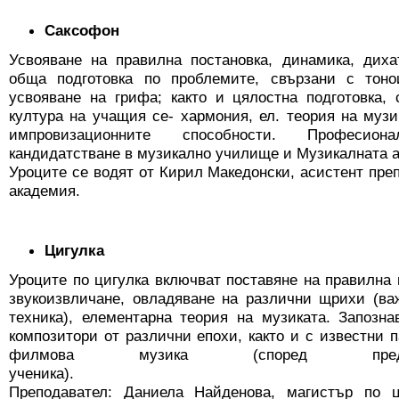
Саксофон
Усвояване на правилна постановка, динамика, диха
обща подготовка по проблемите, свързани с тоно
усвояване на грифа; както и цялостна подготовка,
култура на учащия се- хармония, ел. теория на музик
импровизационните способности. Професион
кандидатстване в музикално училище и Музикалната 
Уроците се водят от Кирил Македонски, асистент пре
академия.
Цигулка
Уроците по цигулка включват поставяне на правилна 
звукоизвличане, овладяване на различни щрихи (ва
техника), елементарна теория на музиката. Запозн
композитори от различни епохи, както и с известни п
филмова музика (според предп
ученика).
Преподавател: Даниела Найденова, магистър по ц