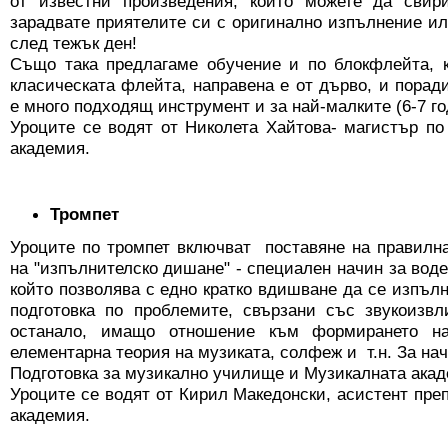
от известни произведения, които можете да свир
зарадвате приятелите си с оригинално изпълнение ил
след тежък ден!
Също така предлагаме обучение и по блокфлейта, к
класическата флейта, направена е от дърво, и порад
е много подходящ инструмент и за най-малките (6-7 го
Уроците се водят от Николета Хайтова- магистър п
академия.
Тромпет
Уроците по тромпет включват поставяне на правилн
на "изпълнителско дишане" - специален начин за воде
който позволява с едно кратко вдишване да се изпъл
подготовка по проблемите, свързани със звукоизвл
останало, имащо отношение към формирането на
елементарна теория на музиката, солфеж и т.н. За на
Подготовка за музикално училище и Музикалната акад
Уроците се водят от Кирил Македонски, асистент пре
академия.