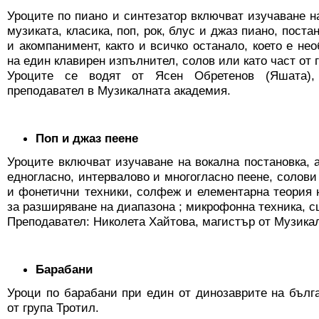
Уроците по пиано и синтезатор включват изучаване н
музиката, класика, поп, рок, блус и джаз пиано, поста
и акомпанимент, както и всичко останало, което е не
на един клавирен изпълнител, солов или като част от г
Уроците се водят от Ясен Обретенов (Яшата),
преподавател в Музикалната академия.
Поп и джаз пеене
Уроците включват изучаване на вокалнa постановкa, 
едногласно, интервалово и многогласно пеене, солови
и фонетични техники, солфеж и елементарна теория 
за разширяване на диапазона ; микрофонна техника, с
Преподавател: Николета Хайтова, магистър от Музика
Барабани
Уроци по барабани при един от динозаврите на бълга
от група Тротил.