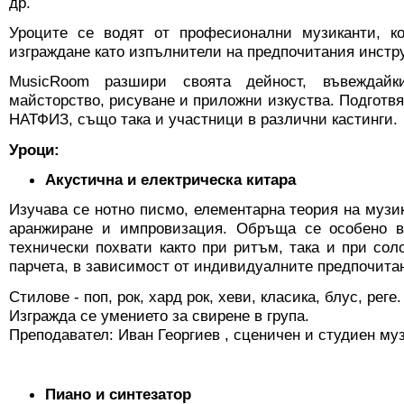
др.
Уроците се водят от професионални музиканти, к
изграждане като изпълнители на предпочитания инстр
MusicRoom разшири своята дейност, въвеждайк
майсторство, рисуване и приложни изкуства. Подготвя
НАТФИЗ, също така и участници в различни кастинги.
Уроци:
Акустична и електрическа китара
Изучава се нотно писмо, елементарна теория на музик
аранжиране и импровизация. Обръща се особено в
технически похвати както при ритъм, така и при соло
парчета, в зависимост от индивидуалните предпочитан
Стилове - поп, рок, хард рок, хеви, класика, блус, реге.
Изгражда се умението за свирене в група.
Преподавател: Иван Георгиев , сценичен и студиен му
Пиано и синтезатор