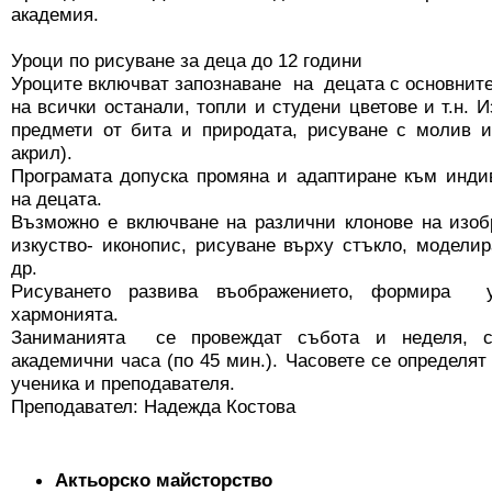
академия.
Уроци по рисуване за деца до 12 години
Уроците включват запознаване на децата с основните
на всички останали, топли и студени цветове и т.н. 
предмети от бита и природата, рисуване с молив и
акрил).
Програмата допуска промяна и адаптиране към инди
на децата.
Възможно е включване на различни клонове на изоб
изкуство- иконопис, рисуване върху стъкло, моделир
др.
Рисуването развива въображението, формира 
хармонията.
Заниманията се провеждат събота и неделя, с
академични часа (по 45 мин.). Часовете се определят
ученика и преподавателя.
Преподавател: Надежда Костова
Актьорско майсторство