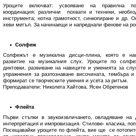
Уроците включват: усвояване на правилна по
координация; различни похвати и техники, необх
инструмента; нотна грамотност, синкопиране и др. 
хеви метъл. За начинаещи и напреднали фенове на ро
Солфеж
Солфежът е музикална дисци-плина, която е на
развитие на музикалния слух. Уроците по солф
диктовки, развиване на навиците и уменията за слу
упражнения за рaзпознаване височината, тембъра и
формират сe творческите умения и усета за ритъм.
Преподаватели: Николета Хайтова, Ясен Обретенов
Флейта
Първи стъпки в звукоизвличането, овладяване на
интерпретация и импровизация. Стилове- класика, поп
Посещавайки уроците по флейта, вие ще се потопит