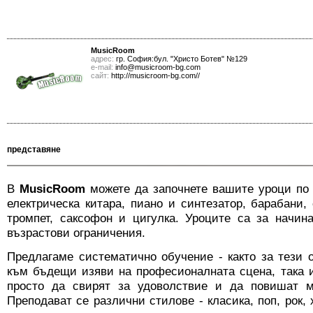
MusicRoom
адрес:
гр. София:бул. "Христо Ботев" №129
е-mail:
info@musicroom-bg.com
сайт:
http://musicroom-bg.com//
представяне
В
MusicRoom
можете да започнете вашите уроци по 
електрическа китара, пиано и синтезатор, барабани,
тромпет, саксофон и цигулка. Уроците са за начин
възрастови ограничения.
Предлагаме систематично обучение - както за тези о
към бъдещи изяви на професионалната сцена, така и
просто да свирят за удоволствие и да повишат м
Преподават се различни стилове - класика, поп, рок, 