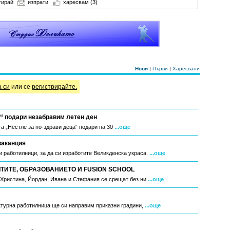
тирай
изпрати
харесвам
(3)
Нови
|
Първи
|
Харесвани
а си
или се
регистрирайте.
“ подари незабравим летен ден
а „Нестле за по-здрави деца“ подари на 30
...още
ваканция
 работилници, за да си изработите Великденска украса.
...още
ИТЕ, ОБРАЗОВАНИЕТО И FUSION SCHOOL
, Христина, Йордан, Ивана и Стефания се срещат без ни
...още
ктурна работилница ще си направим приказни градини,
...още