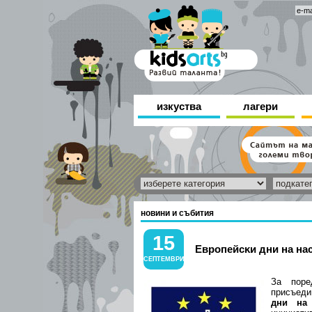
изкуства
лагери
новини и събития
15
Eвpoпeйcĸи дни нa нa
СЕПТЕМВРИ
Зa пope
пpиcъeд
дни нa 