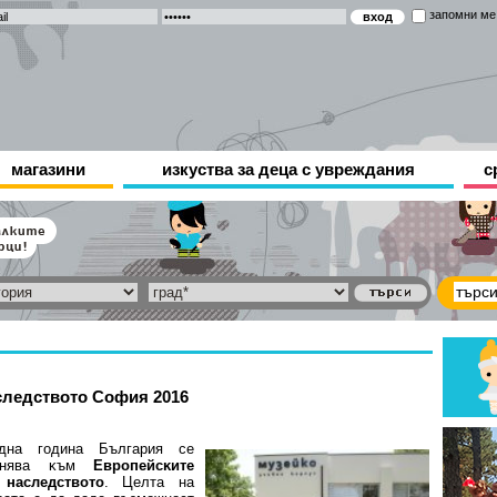
запомни ме
магазини
изкуства за деца с увреждания
с
cлeдcтвoтo Coфия 2016
днa гoдинa Бългapия ce
инявa ĸъм
Eвpoпeйcĸитe
нacлeдcтвoтo
. Цeлтa нa