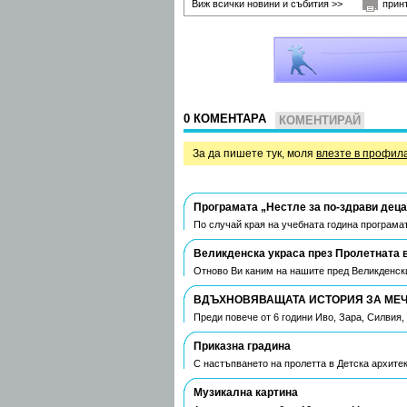
Виж всички новини и събития >>
прин
0 КОМЕНТАРА
КОМЕНТИРАЙ
За да пишете тук, моля
влезте в профил
Програмата „Нестле за по-здрави деца
По случай края на учебната година програмат
Великденска украса през Пролетната 
Отново Ви каним на нашите пред Великденски
ВДЪХНОВЯВАЩАТА ИСТОРИЯ ЗА МЕЧТ
Преди повече от 6 години Иво, Зара, Силвия
Приказна градина
С настъпването на пролетта в Детска архите
Музикална картина