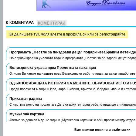
0 КОМЕНТАРА
КОМЕНТИРАЙ
За да пишете тук, моля
влезте в профила си
или се
регистрирайте.
Програмата „Нестле за по-здрави деца“ подари незабравим летен д
По случай края на учебната година програмата „Нестле за по-здрави деца“ пода
Великденска украса през Пролетната ваканция
Отново Ви каним на нашите пред Великденски работилници, за да си изработите
ВДЪХНОВЯВАЩАТА ИСТОРИЯ ЗА МЕЧТИТЕ, ОБРАЗОВАНИЕТО И FU
Преди повече от 6 години Иво, Зара, Силвия, Христина, Йордан, Ивана и Стефа
Приказна градина
С настъпването на пролетта в Детска архитектурна работилница ще си направим
Музикална картина
Ателие за деца от 6 до 12 години „Музикална картина” е общ проект между отдел
Виж всички новини и събития >>