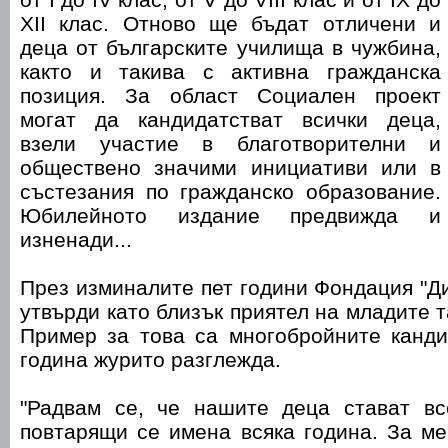
XII клас. Отново ще бъдат отличени и
деца от българските училища в чужбина,
както и такива с активна гражданска
позиция. За област Социален проект
могат да кандидатстват всички деца,
взели участие в благотворителни и
обществено значими инициативи или в
състезания по гражданско образование.
Юбилейното издание предвижда и
изненади...
През изминалите пет години Фондация "Д
утвърди като близък приятел на младите 
Пример за това са многобройните канди
година журито разглежда.
"Радвам се, че нашите деца стават в
повтарящи се имена всяка година. За ме