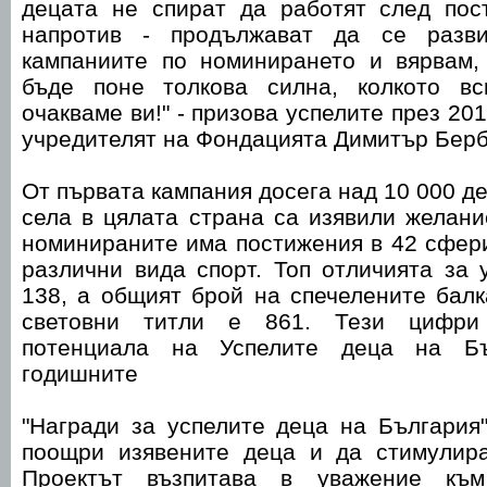
децата не спират да работят след пост
напротив - продължават да се разви
кампаниите по номинирането и вярвам
бъде поне толкова силна, колкото вс
очакваме ви!" - призова успелите през 20
учредителят на Фондацията Димитър Берб
От първата кампания досега над 10 000 де
села в цялата страна са изявили желани
номинираните има постижения в 42 сфери
различни вида спорт. Топ отличията за 
138, а общият брой на спечелените балк
световни титли е 861. Тези цифри
потенциала на Успелите деца на Бъ
годишните
"Награди за успелите деца на България
поощри изявените деца и да стимулира
Проектът възпитава в уважение към