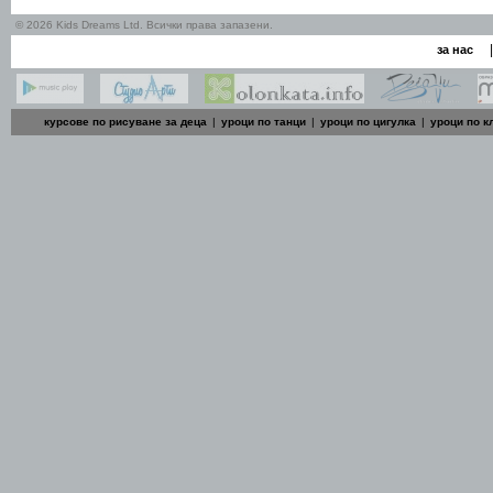
© 2026 Kids Dreams Ltd. Всички права запазени.
|
за нас
курсове по рисуване за деца
|
уроци по танци
|
уроци по цигулка
|
уроци по к