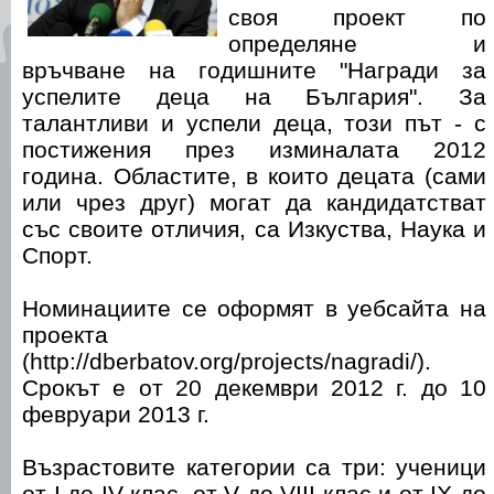
своя проект по
определяне и
връчване на годишните "Награди за
успелите деца на България". За
талантливи и успели деца, този път - с
постижения през изминалата 2012
година. Областите, в които децата (сами
или чрез друг) могат да кандидатстват
със своите отличия, са Изкуства, Наука и
Спорт.
Номинациите се оформят в уебсайта на
проекта
(http://dberbatov.org/projects/nagradi/).
Срокът е от 20 декември 2012 г. до 10
февруари 2013 г.
Възрастовите категории са три: ученици
от I до IV клас, от V до VIII клас и от IX до