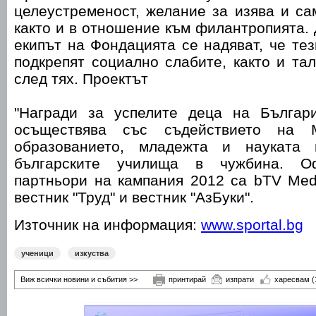
целеустременост, желание за изява и с
както и в отношение към филантропията.
екипът на Фондацията се надяват, че те
подкрепят социално слабите, както и тал
след тях. Проектът
"Награди за успелите деца на Българ
осъществява със съдействието на М
образованието, младежта и науката
българските училища в чужбина. О
партньори на кампания 2012 са bTV Med
вестник "Труд" и вестник "АзБуки".
Източник на информация:
www.sportal.bg
ученици
изкуства
Виж всички новини и събития >>
принтирай
изпрати
харесвам
(