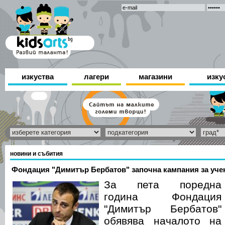
изкуства
лагери
магазини
изку
новини и събития
Фондация "Димитър Бербатов" започна кампания за учен
За пета поредна
година Фондация
"Димитър Бербатов"
обявява началото на