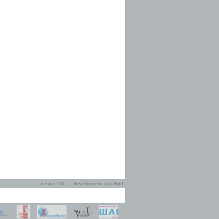
design DO
development TaraSoft