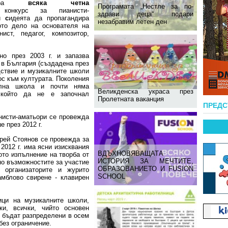
изира
всяка четна
Програмата „Нестле за по-
онкурс за пианисти-
здрави деца“ подари
и
с
идеята да пропагандира
незабравим летен ден
ото дело на основателя на
ист, педагог, композитор,
но през 2003 г. и запазва
 в България (създадена през
дствие и музикалните школи
ос към културата. Поколения
ална школа и почти няма
Великденска украса през
 който да не е започнал
Пролетната ваканция
ПРЕД
нисти-аматьори се провежда
е през 2012 г.
дрей Стоянов се провежда за
 2012 г. има ясни изисквания
ВДЪХНОВЯВАЩАТА
ото изпълнение на творба от
ИСТОРИЯ ЗА МЕЧТИТЕ,
но възможностите за участие
ОБРАЗОВАНИЕТО И FUSION
 организаторите и журито
SCHOOL
амблово свирене - клавирен
ици на музикалните школи,
ки, всички, чийто основен
е бъдат разпределени в осем
 без ограничение.