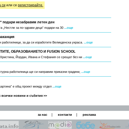
а си
или се
регистрирайте.
“ подари незабравим летен ден
а „Нестле за по-здрави деца“ подари на 30
...още
ваканция
 работилници, за да си изработите Великденска украса.
...още
ИТЕ, ОБРАЗОВАНИЕТО И FUSION SCHOOL
, Христина, Йордан, Ивана и Стефания се срещат без ни
...още
ктурна работилница ще си направим приказни градини,
...още
 картина” е общ проект между отдел
...още
 всички новини и събития >>
|
|
за нас
контакти
реклама