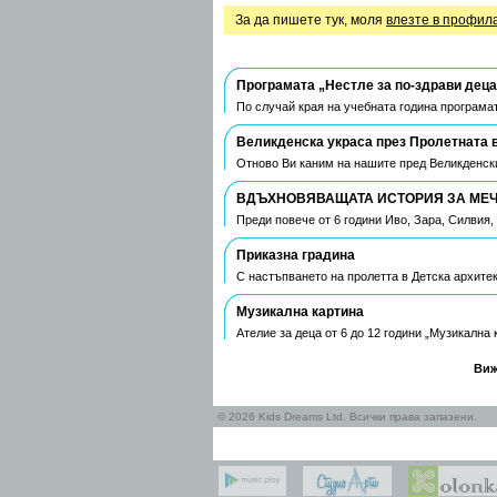
За да пишете тук, моля
влезте в профил
Програмата „Нестле за по-здрави деца
По случай края на учебната година програмат
Великденска украса през Пролетната 
Отново Ви каним на нашите пред Великденски
ВДЪХНОВЯВАЩАТА ИСТОРИЯ ЗА МЕЧТ
Преди повече от 6 години Иво, Зара, Силвия
Приказна градина
С настъпването на пролетта в Детска архите
Музикална картина
Ателие за деца от 6 до 12 години „Музикална
Виж
© 2026 Kids Dreams Ltd. Всички права запазени.