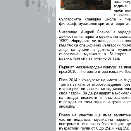
орган
година
к
любител
творческ
българската клавирна школа - пиан
философ, музикален критик и теоретик.
Читалище „Андрей Соянов“ е учреде
дейността на първата музикална школа
1952). Народните читалища, а впосле
към тях са специфично български прин
деца са учили в детската музик
съвременен музикант в България,
музикалния си път именно от там.
Първият международен конкурс за пиа
през 2010 г. Неговото второ издание беш
През 2014 г. конкурсът на името на Ан
трети път като от второто издание през
и критерии, свързани със задължителн
своя патрон. За да разширят максимал
на млади пианисти в състезанието,
въвеждат от тази година и групи анс
ансамбъл.
Право на участие ще имат възпитан
частни педагози, музикални паралел
инструмент не е пиано. Участниците щ
възрастови групи от 6 до 25г. и над 25г.