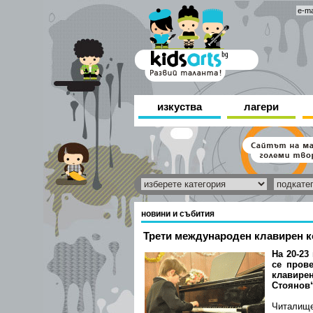
изкуства
лагери
новини и събития
Трети международен клавирен к
На 20-23
се пров
клавир
Стоянов“
Читал