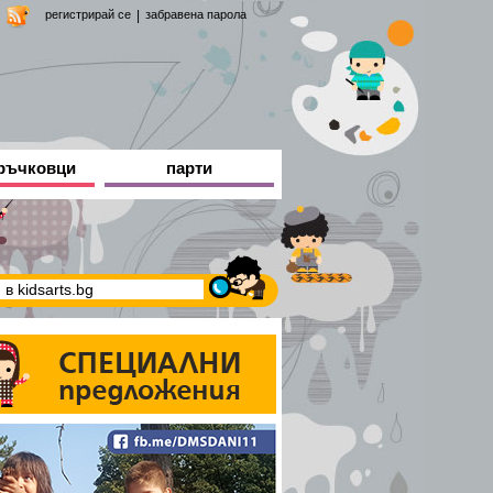
регистрирай се
|
забравена парола
ръчковци
парти