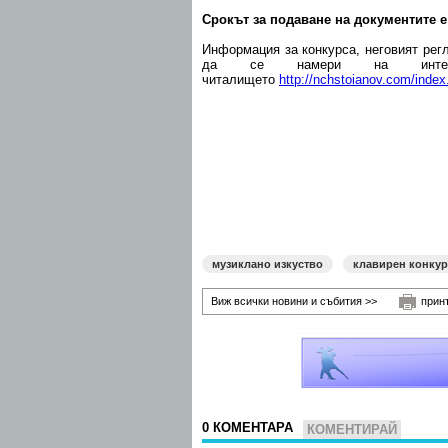
Срокът за подаване на документите е 
Информация за конкурса, неговият рег
да се намери на интерн
читалището
http://nchstoianov.com/index
музиклано изкуство
клавирен конкур
Виж всички новини и събития >>
прин
0 КОМЕНТАРА
КОМЕНТИРАЙ