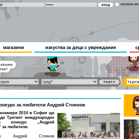
запомни ме
магазини
изкуства за деца с увреждания
с
онкурс за любители Андрей Стоянов
 ноември 2014 в София ще
еде Третият международен
ен конкурс „Андрей
 за любители.
ище Андрей Стоянов