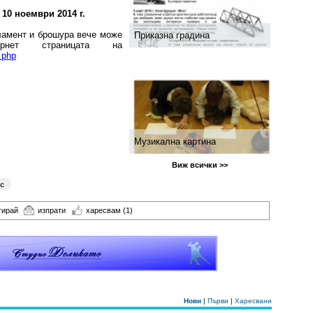
10 ноември 2014 г.
ламент и брошура вече може
Приказна градина
ет страницата на
.php
Музикална картина
Виж всички >>
с
тирай
изпрати
харесвам
(1)
Нови
|
Първи
|
Харесвани