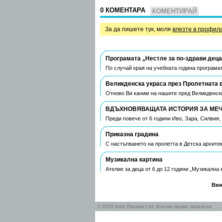
0 КОМЕНТАРА
КОМЕНТИРАЙ
За да пишете тук, моля
влезте в профил
Програмата „Нестле за по-здрави деца
По случай края на учебната година програмат
Великденска украса през Пролетната 
Отново Ви каним на нашите пред Великденски
ВДЪХНОВЯВАЩАТА ИСТОРИЯ ЗА МЕЧТ
Преди повече от 6 години Иво, Зара, Силвия
Приказна градина
С настъпването на пролетта в Детска архите
Музикална картина
Ателие за деца от 6 до 12 години „Музикална
Виж
© 2026 Kids Dreams Ltd. Всички права запазени.