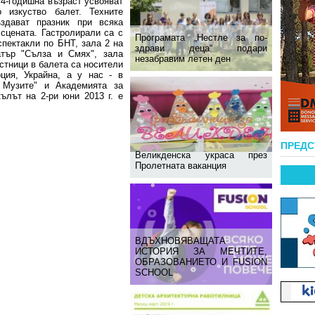
 4-годишна възраст усвояват
о изкуство балет. Техните
здават празник при всяка
 сцената. Гастролирали са с
Програмата „Нестле за по-
спектакли по БНТ, зала 2 на
здрави деца“ подари
тър "Сълза и Смях", зала
незабравим летен ден
стници в балета са носители
ция, Украйна, а у нас - в
 Музите" и Академията за
кълът на 2-ри юни 2013 г. е
ПРЕД
Великденска украса през
Пролетната ваканция
ВДЪХНОВЯВАЩАТА
ИСТОРИЯ ЗА МЕЧТИТЕ,
ОБРАЗОВАНИЕТО И FUSION
SCHOOL