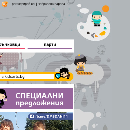
регистрирай се
|
забравена парола
ръчковци
парти