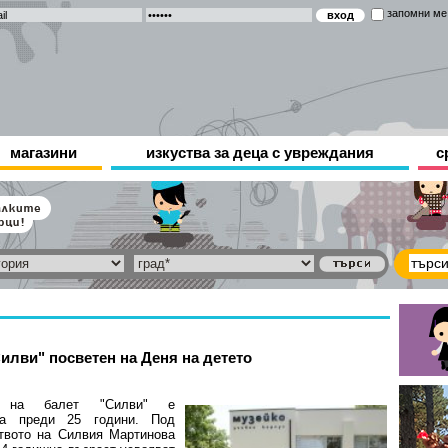
запомни ме
магазини
изкуства за деца с увреждания
с
илви" посветен на Деня на детето
а на балет "Силви" е
на преди 25 години. Под
твото на Силвия Мартинова