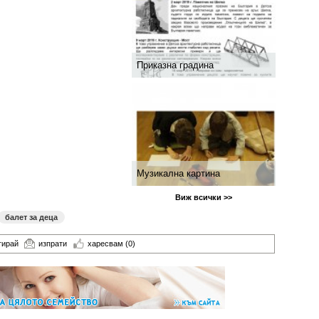
Приказна градина
Музикална картина
Виж всички >>
балет за деца
тирай
изпрати
харесвам
(0)