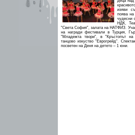
деца над
красивот
изяви съ
поява на
чудесни 
НДК, Теа
"Света София", залата на НАТФИЗ. Уча
на награди фестивали в Турция, Гър
"Младежта твори", в "Кръстопът на
танцово изкуство "Еврогрейд". Спекта
посветен на Деня на детето – 1 юни.