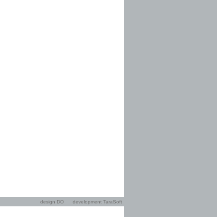
design DO
development TaraSoft