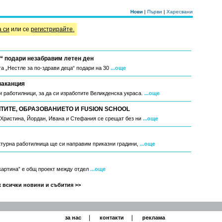
Нови
|
Първи
|
Харесвани
а си
или се
регистрирайте.
“ подари незабравим летен ден
а „Нестле за по-здрави деца“ подари на 30
...още
ваканция
 работилници, за да си изработите Великденска украса.
...още
ИТЕ, ОБРАЗОВАНИЕТО И FUSION SCHOOL
, Христина, Йордан, Ивана и Стефания се срещат без ни
...още
ктурна работилница ще си направим приказни градини,
...още
 картина” е общ проект между отдел
...още
 всички новини и събития >>
|
|
за нас
контакти
реклама