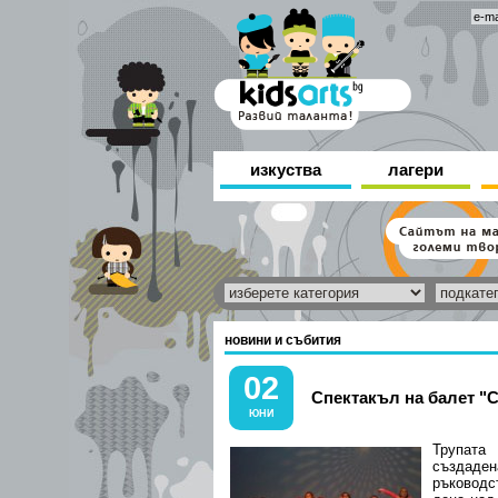
изкуства
лагери
новини и събития
02
Спектакъл на балет "С
ЮНИ
Трупат
създаде
ръководс