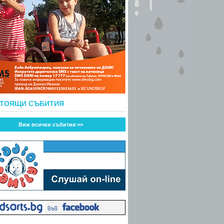
СТОЯЩИ СЪБИТИЯ
Виж всички събития >>