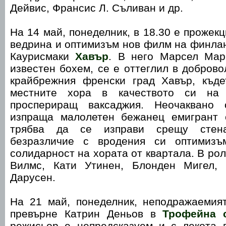
Дейвис, Франсис Л. Съливан и др.
На 14 май, понеделник, в 18.30 е прожек
ведрина и оптимизъм нов филм на финла
Каурисмаки
Хавър
. В него Марсел Мар
известен бохем, се е оттеглил в доброво
крайбрежния френски град Хавър, къд
местните хора в качеството си на
проспериращ ваксаджия. Неочаквано
изпраща малолетен бежанец емигрант 
трябва да се изправи срещу стен
безразличие с вродения си оптимизъ
солидарност на хората от квартала. В ро
Вилмс, Кати Утинен, Блонден Мигел,
Дарусен.
На 21 май, понеделник, неподражаеми
превърне Катрин Деньов в
Трофейна 
режисьор е непредсказуем и с лекота 