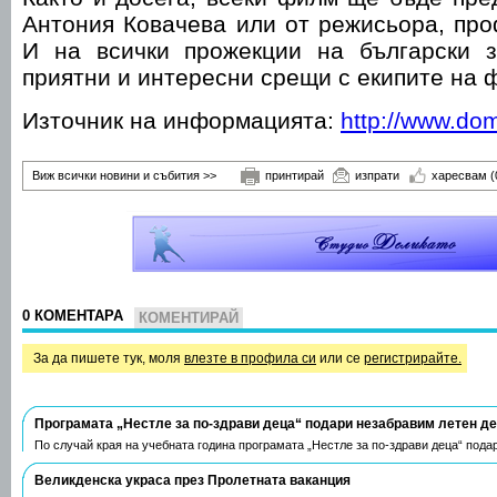
Антония Ковачева или от режисьора, про
И на всички прожекции на български з
приятни и интересни срещи с екипите на
Източник на информацията:
http://www.do
Виж всички новини и събития >>
принтирай
изпрати
харесвам
(
0 КОМЕНТАРА
КОМЕНТИРАЙ
За да пишете тук, моля
влезте в профила си
или се
регистрирайте.
Програмата „Нестле за по-здрави деца“ подари незабравим летен д
По случай края на учебната година програмата „Нестле за по-здрави деца“ пода
Великденска украса през Пролетната ваканция