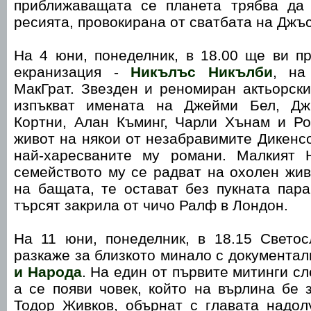
приближаващата се планета трябва да
ресията, провокирана от сватбата на Джъ
На 4 юни, понеделник, в 18.00 ще ви п
екранизация -
Никълъс Никълби
, на
МакГрат. Звезден и реномиран актьорски
изпъкват имената на Джейми Бел, Дж
Кортни, Алан Къминг, Чарли Хънам и Ро
живот на някои от незабравимите Дикенсо
най-харесваните му романи. Малкият 
семейството му се радват на охолен жив
на бащата, те остават без пукната пар
търсят закрила от чичо Ралф в Лондон.
На 11 юни, понеделник, в 18.15 Свето
разкаже за близкото минало с документа
и Народа
. На един от първите митинги с
а се появи човек, който на върлина бе 
Тодор Живков, обърнат с главата надол