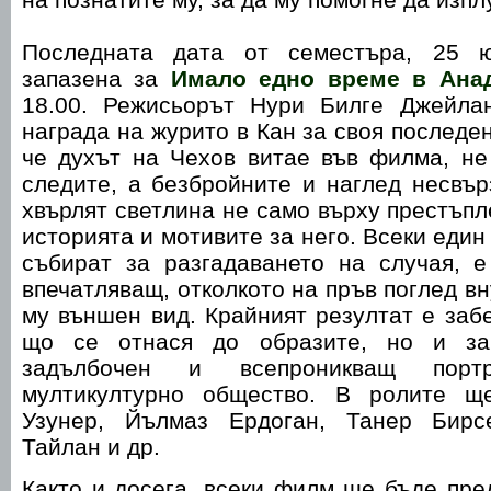
Последната дата от семестъра, 25 ю
запазена за
Имало едно време в Ана
18.00. Режисьорът Нури Билге Джейла
награда на журито в Кан за своя последе
че духът на Чехов витае във филма, не
следите, а безбройните и наглед несвър
хвърлят светлина не само върху престъпл
историята и мотивите за него. Всеки един 
събират за разгадаването на случая, е
впечатляващ, отколкото на пръв поглед в
му външен вид. Крайният резултат е заб
що се отнася до образите, но и за
задълбочен и всепроникващ порт
мултикултурно общество. В ролите 
Узунер, Йълмаз Ердоган, Танер Бир
Тайлан и др.
Както и досега, всеки филм ще бъде пре