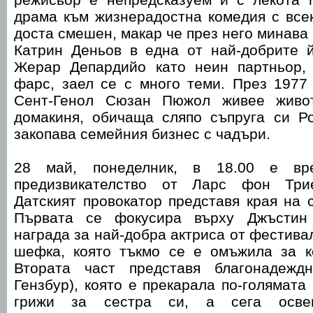
драма към жизнерадостна комедия с все
доста смешен, макар че през него минава
Катрин Деньов в една от най-добрите 
Жерар Депардийо като неин партньор,
фарс, заел се с много теми. През 1977 
Сент-Генол Сюзан Пюжол живее живо
домакиня, обичаща сляпо съпруга си Ро
закопава семейния бизнес с чадъри.
28 май, понеделник, в 18.00 е вр
предизвикателство от Ларс фон Т
Датският провокатор представя края на с
Първата се фокусира върху Джъстин
награда за най-добра актриса от фестива
шефка, която тъкмо се е омъжила за к
Втората част представя благонадежд
Гензбур), която е прекарала по-голямата
грижи за сестра си, а сега осве