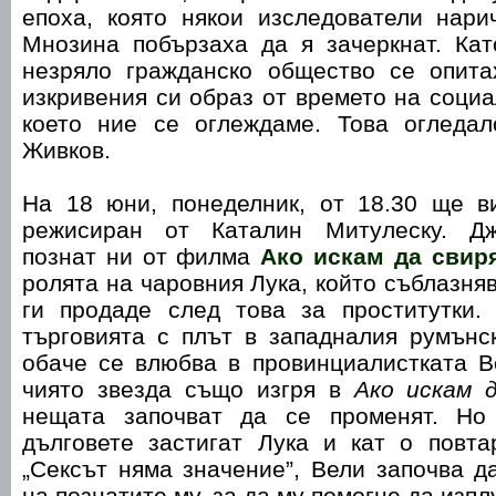
епоха, която някои изследователи нари
Мнозина побързаха да я зачеркнат. Кат
незряло гражданско общество се опит
изкривения си образ от времето на социа
което ние се оглеждаме. Това огледа
Живков.
На 18 юни, понеделник, от 18.30 ще 
режисиран от Каталин Митулеску. Д
познат ни от филма
Ако искам да свиря
ролята на чаровния Лука, който съблазня
ги продаде след това за проститутки.
търговията с плът в западналия румънс
обаче се влюбва в провинциалистката В
чиято звезда също изгря в
Ако искам д
нещата започват да се променят. Но
дълговете застигат Лука и кат о повта
„Сексът няма значение”, Вели започва д
на познатите му, за да му помогне да изпл