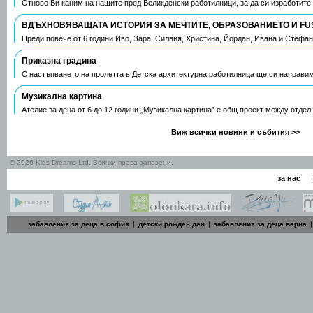
Отново Ви каним на нашите пред Великденски работилници, за да си изработите
ВДЪХНОВЯВАЩАТА ИСТОРИЯ ЗА МЕЧТИТЕ, ОБРАЗОВАНИЕТО И FU
Преди повече от 6 години Иво, Зара, Силвия, Христина, Йордан, Ивана и Стефа
Приказна градина
С настъпването на пролетта в Детска архитектурна работилница ще си направим
Музикална картина
Ателие за деца от 6 до 12 години „Музикална картина” е общ проект между отдел
Виж всички новини и събития >>
© 2026 Kids Dreams Ltd. Всички права запазени.
|
за нас
забавления за деца в софия
|
детски рожден ден
|
забавления за деца варна
|