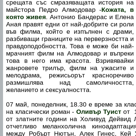
срещата със смразяващата история на
майстора Педро Алмодовар -
Кожата, в
която живея
. Антонио Бандерас и Елена
Аная правят едни от най-добрите си роли
във филма, който е изпълнен с драми,
разбиващи границите на перверзността и
правдоподобността. Това е може би най-
мрачният филм на Алмодовар и въпреки
това в него има красота. Взривявайки
жанровете трилър, филм на ужасите и
мелодрама, режисьорът красноречиво
размишлява над самоличността,
желанието и сексуалността.
07 май, понеделник, 18.30 е време за кл
на класически роман -
Оливър Туист
от 1
от златните години на Холивуд Дейвид 
отчетливо меланхолична киноадаптаци
между Робърт Нютън, Алек Гинес, Кей