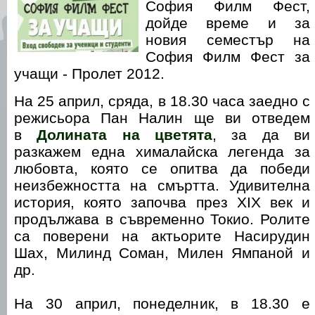
София Филм Фест,
дойде време и за
новия семестър на
София Филм Фест за
учащи - Пролет 2012.
На 25 април, сряда, в 18.30 часа заедно с
режисьора Пан Налин ще ви отведем
в
Долината на цветята
, за да ви
разкажем една хималайска легенда за
любовта, която се опитва да победи
неизбежността на смъртта. Удивителна
история, която започва през XIX век и
продължава в съвременно Токио. Ролите
са поверени на актьорите Насирудин
Шах, Милинд Соман, Милен Ямпаной и
др.
На 30 април, понеделник, в 18.30 е