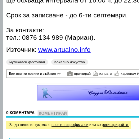
ще обхваща интервала от 16:00 ч. до 22:30
Срок за записване - до 6-ти септември.
За контакти:
тел.: 0876 134 989 (Мариан).
Източник:
www.artualno.info
музикален фестивал
вокално изкуство
Виж всички новини и събития >>
принтирай
изпрати
харесвам
(
0 КОМЕНТАРА
КОМЕНТИРАЙ
За да пишете тук, моля
влезте в профила си
или се
регистрирайте.