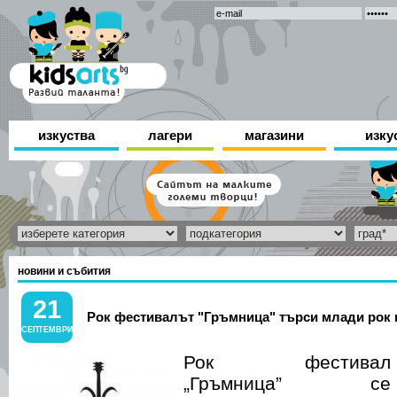
изкуства
лагери
магазини
изку
новини и събития
21
Рок фестивалът "Гръмница" търси млади рок
СЕПТЕМВРИ
Рок фестивал
„Гръмница” се