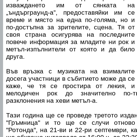
изваждането им от сянката на
„ъндърграунд-а”, предоставяйки им се
време и място на една по-голяма, но и
по-достъпна за зрителите, сцена. Тя от
своя страна осигурява на последните
повече информация за младите ни рок и
метъл-изпълнители от която и да било
друга.
Във връзка с музиката на взималите
досега участници в събитието може да се
каже, че тя се простира от лекия, и
мелодичен рок до значително по-т
разклонения на хеви метъл-а.
Тази година ще се проведе третото изда
"Гръмница" и то ще се случи отново 
"Ротонда", на 21-ви и 22-ри септември, к