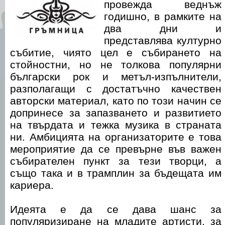
провежда веднъж
годишно, в рамките на
два дни и
представлява културно
събитие, чиято цел е събирането на
стойностни, но не толкова популярни
български рок и метъл-изпълнители,
разполагащи с достатъчно качествен
авторски материал, като по този начин се
допринесе за запазването и развитието
на твърдата и тежка музика в страната
ни. Амбицията на организаторите е това
мероприятие да се превърне във важен
събирателен пункт за тези творци, а
също така и в трамплин за бъдещата им
кариера.
Идеята е да се дава шанс за
популяризиране на младите артисти, за