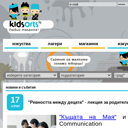
изкуства
лагери
магазини
изку
новини и събития
17
"Ревността между децата" - лекция за родител
АПРИЛ
"Къщата на Мая"
и
Communication