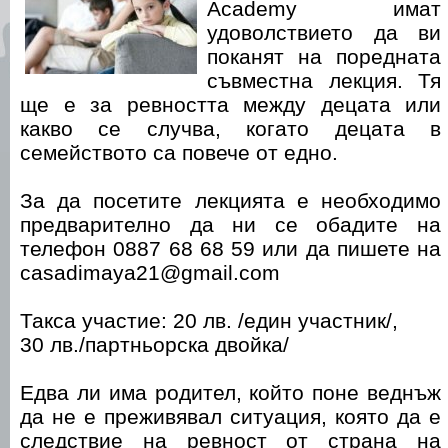
Academy имат
удоволствието да ви
поканят на поредната
съвместна лекция. Тя
ще е за ревността между децата или
какво се случва, когато децата в
семейството са повече от едно.
За да посетите лекцията е необходимо
предварително да ни се обадите на
телефон 0887 68 68 59 или да пишете на
casadimaya21@gmail.com
Такса участие: 20 лв. /един участник/,
30 лв./партньорска двойка/
Едва ли има родител, който поне веднъж
да не е преживявал ситуация, която да е
следствие на ревност от страна на