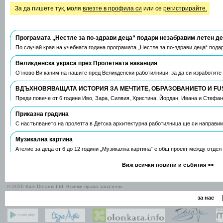
За да пишете тук, моля
влезте в профила си
или се
регистрирайте.
Програмата „Нестле за по-здрави деца“ подари незабравим летен д
По случай края на учебната година програмата „Нестле за по-здрави деца“ пода
Великденска украса през Пролетната ваканция
Отново Ви каним на нашите пред Великденски работилници, за да си изработите
ВДЪХНОВЯВАЩАТА ИСТОРИЯ ЗА МЕЧТИТЕ, ОБРАЗОВАНИЕТО И FU
Преди повече от 6 години Иво, Зара, Силвия, Христина, Йордан, Ивана и Стефа
Приказна градина
С настъпването на пролетта в Детска архитектурна работилница ще си направим
Музикална картина
Ателие за деца от 6 до 12 години „Музикална картина” е общ проект между отдел
Виж всички новини и събития >>
© 2026 Kids Dreams Ltd. Всички права запазени.
|
за нас