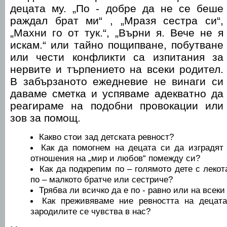
децата му. „По - добре да не се беше
раждал брат ми“ , „Мразя сестра си“,
„Махни го от тук.“, „Върни я. Вече не я
искам.“ или тайно пощипване, побутване
или чести конфликти са изпитания за
нервите и търпението на всеки родител.
В забързаното ежедневие не винаги си
даваме сметка и успяваме адекватно да
реагираме на подобни провокации или
зов за помощ.
Какво стои зад детската ревност?
Как да помогнем на децата си да изградят
отношения на „мир и любов“ помежду си?
Как да подкрепим по – голямото дете с лекот
по – малкото братче или сестриче?
Трябва ли всичко да е по - равно или на всек
Как преживяваме ние ревността на децат
зародилите се чувства в нас?