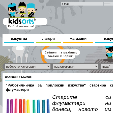
изкуства
лагери
магазини
изку
новини и събития
"Работилничка за приложни изкуства" стартира 
флумастери
Старите си
флумастери ни
донеси, новото им