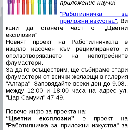
приложение научи!
"Работилничка за
приложни изкуства"
, Ви
кани да станете част от „Цветни
експлозии”.
Новият проект на Работилничката е
изцяло насочен към рециклирането и
оползотворяването на непотребните
флумастери.
За да го осъществим, ще събираме стари
флумастери от всички желаещи в галерия
"Алгара". Заповядайте всеки ден до 9.08.,
между 12:00 и 18:00 часа на адрес ул.
"Цар Самуил" 47-49.
Повече инфо за проекта на:
“Цветни експлозии”
е проект на
"Работилничка за приложни изкуства" за