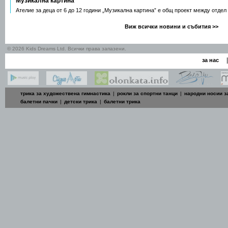
Музикална картина
Ателие за деца от 6 до 12 години „Музикална картина” е общ проект между отдел
Виж всички новини и събития >>
© 2026 Kids Dreams Ltd. Всички права запазени.
|
за нас
трика за художествена гимнастика
|
рокли за спортни танци
|
народни носии з
балетни пачки
|
детски трика
|
балетни трика