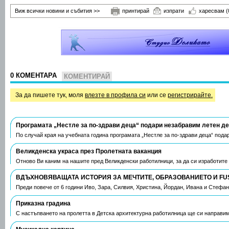
Виж всички новини и събития >>
принтирай
изпрати
харесвам
(
0 КОМЕНТАРА
КОМЕНТИРАЙ
За да пишете тук, моля
влезте в профила си
или се
регистрирайте.
Програмата „Нестле за по-здрави деца“ подари незабравим летен д
По случай края на учебната година програмата „Нестле за по-здрави деца“ пода
Великденска украса през Пролетната ваканция
Отново Ви каним на нашите пред Великденски работилници, за да си изработите
ВДЪХНОВЯВАЩАТА ИСТОРИЯ ЗА МЕЧТИТЕ, ОБРАЗОВАНИЕТО И FU
Преди повече от 6 години Иво, Зара, Силвия, Христина, Йордан, Ивана и Стефа
Приказна градина
С настъпването на пролетта в Детска архитектурна работилница ще си направим