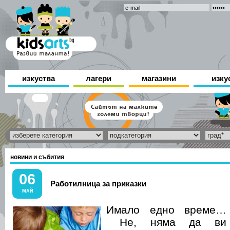
изкуства
лагери
магазини
изку
новини и събития
06
Работилница за приказки
МАЙ
Имало едно време…
Не, няма да ви