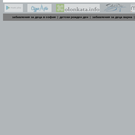
забавления за деца в софия
|
детски рожден ден
|
забавления за деца варна
|