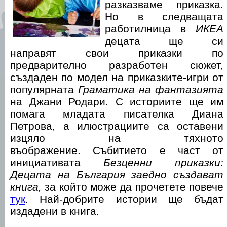
разказваме приказка.
Но в следващата
работилница в
ИКЕА
децата ще си
направят свои приказки по
предварително разработен сюжет,
създаден по модел на приказките-игри от
популярната
Граматика на фантазията
на Джани Родари. С историите ще им
помага младата писателка Диана
Петрова, а илюстрациите са оставени
изцяло на тяхното
въображение. Събитието е част от
инициативата
Безценни приказки:
Децата на България заедно създават
книга,
за който може да прочетете повече
тук
. Най-добрите истории ще бъдат
издадени в книга.