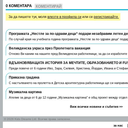
0 КОМЕНТАРА
КОМЕНТИРАЙ
За да пишете тук, моля
влезте в профила си
или се
регистрирайте.
Програмата „Нестле за по-здрави деца“ подари незабравим летен д
По случай края на учебната година програмата „Нестле за по-здрави деца“ пода
Великденска украса през Пролетната ваканция
Отново Ви каним на нашите пред Великденски работилници, за да си изработите
ВДЪХНОВЯВАЩАТА ИСТОРИЯ ЗА МЕЧТИТЕ, ОБРАЗОВАНИЕТО И FU
Преди повече от 6 години Иво, Зара, Силвия, Христина, Йордан, Ивана и Стефа
Приказна градина
С настъпването на пролетта в Детска архитектурна работилница ще си направим
Музикална картина
Ателие за деца от 6 до 12 години „Музикална картина” е общ проект между отдел
Виж всички новини и събития >>
© 2026 Kids Dreams Ltd. Всички права запазени.
|
за нас