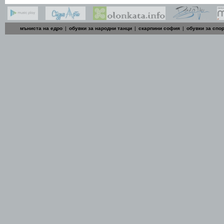
мъниста на едро
|
обувки за народни танци
|
скарпини софия
|
обувки за спо