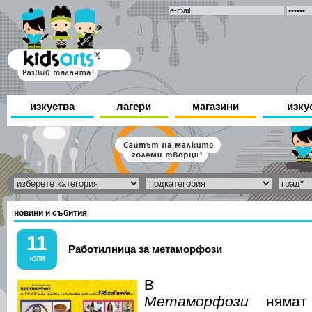
изкуства
лагери
магазини
изку
новини и събития
11
Работилница за метаморфози
ЮЛИ
В
Метаморфози
нямат