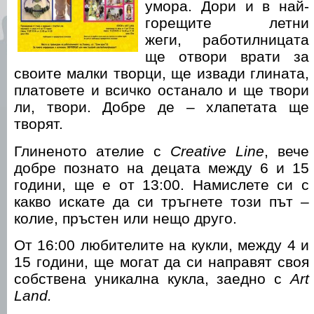
умора. Дори и в най-
горещите летни
жеги, работилницата
ще отвори врати за
своите малки творци, ще извади глината,
платовете и всичко останало и ще твори
ли, твори. Добре де – хлапетата ще
творят.
Глиненото ателие с
Creative Line
, вече
добре познато на децата между 6 и 15
години, ще е от 13:00. Намислете си с
какво искате да си тръгнете този път –
колие, пръстен или нещо друго.
От 16:00 любителите на кукли, между 4 и
15 години, ще могат да си направят своя
собствена уникална кукла, заедно с
Art
Land.