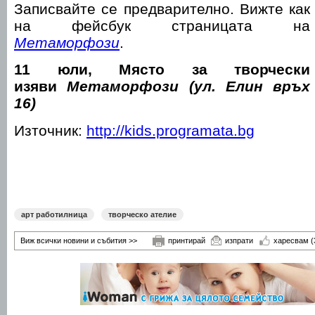
Записвайте се предварително. Вижте как
на фейсбук страницата на
Метаморфози
.
11 юли, Място за творчески
изяви
Метаморфози (ул. Елин връх
16)
Източник:
http://kids.programata.bg
арт работилница
творческо ателие
Виж всички новини и събития >>
принтирай
изпрати
харесвам
(