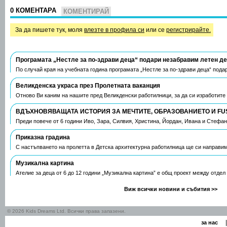
0 КОМЕНТАРА
КОМЕНТИРАЙ
За да пишете тук, моля
влезте в профила си
или се
регистрирайте.
Програмата „Нестле за по-здрави деца“ подари незабравим летен д
По случай края на учебната година програмата „Нестле за по-здрави деца“ пода
Великденска украса през Пролетната ваканция
Отново Ви каним на нашите пред Великденски работилници, за да си изработите
ВДЪХНОВЯВАЩАТА ИСТОРИЯ ЗА МЕЧТИТЕ, ОБРАЗОВАНИЕТО И FU
Преди повече от 6 години Иво, Зара, Силвия, Христина, Йордан, Ивана и Стефа
Приказна градина
С настъпването на пролетта в Детска архитектурна работилница ще си направим
Музикална картина
Ателие за деца от 6 до 12 години „Музикална картина” е общ проект между отдел
Виж всички новини и събития >>
© 2026 Kids Dreams Ltd. Всички права запазени.
|
за нас