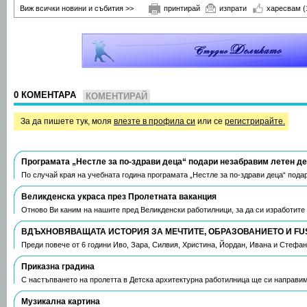
Виж всички новини и събития >>
принтирай
изпрати
харесвам
(
0 КОМЕНТАРА
КОМЕНТИРАЙ
За да пишете тук, моля
влезте в профила си
или се
регистрирайте.
Програмата „Нестле за по-здрави деца“ подари незабравим летен д
По случай края на учебната година програмата „Нестле за по-здрави деца“ пода
Великденска украса през Пролетната ваканция
Отново Ви каним на нашите пред Великденски работилници, за да си изработите
ВДЪХНОВЯВАЩАТА ИСТОРИЯ ЗА МЕЧТИТЕ, ОБРАЗОВАНИЕТО И FU
Преди повече от 6 години Иво, Зара, Силвия, Христина, Йордан, Ивана и Стефа
Приказна градина
С настъпването на пролетта в Детска архитектурна работилница ще си направим
Музикална картина