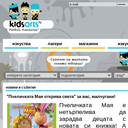
изкуства
лагери
магазини
изку
новини и събития
"Пчеличката Мая открива света" за вас, малчугани!
Пчеличката Мая е
нетърпелива да
зарадва децата с
новата си книжка! А