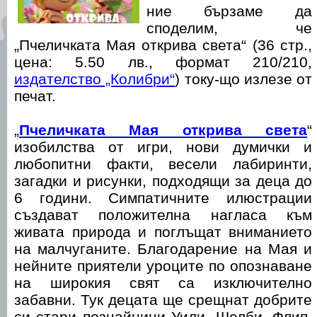
ние бързаме да
споделим, че
„Пчеличката Мая открива света“ (36 стр.,
цена: 5.50 лв., формат 210/210,
издателство „Колибри“
) току-що излезе от
печат.
„
Пчеличката Мая открива света
“
изобилства от игри, нови думички и
любопитни факти, весели лабиринти,
загадки и рисунки, подходящи за деца до
6 години. Симпатичните илюстрации
създават положителна нагласа към
живата природа и поглъщат вниманието
на малчуганите. Благодарение на Мая и
нейните приятели уроците по опознаване
на широкия свят са изключително
забавни. Тук децата ще срещнат добрите
си стари познайници Уили, Шелби, Флип,