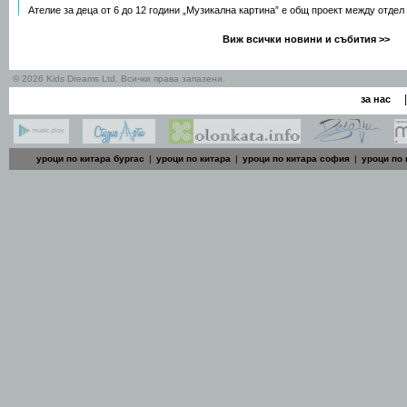
Ателие за деца от 6 до 12 години „Музикална картина” е общ проект между отдел
Виж всички новини и събития >>
© 2026 Kids Dreams Ltd. Всички права запазени.
|
за нас
уроци по китара бургас
|
уроци по китара
|
уроци по китара софия
|
уроци по 