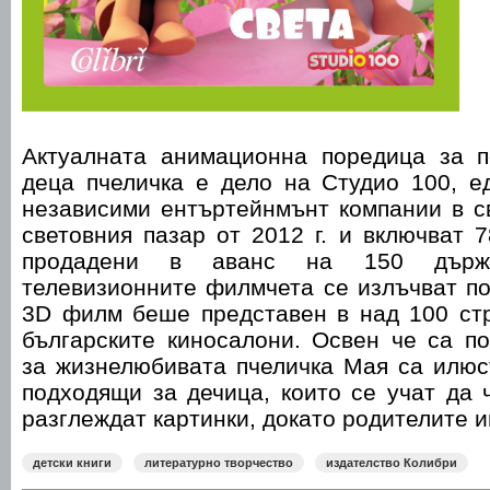
Актуалната анимационна поредица за п
деца пчеличка е дело на Студио 100, е
независими ентъртейнмънт компании в с
световния пазар от 2012 г. и включват 7
продадени в аванс на 150 държ
телевизионните филмчета се излъчват по
3D филм беше представен в над 100 стр
българските киносалони. Освен че са п
за жизнелюбивата пчеличка Мая са илюс
подходящи за дечица, които се учат да 
разглеждат картинки, докато родителите и
детски книги
литературно творчество
издателство Колибри