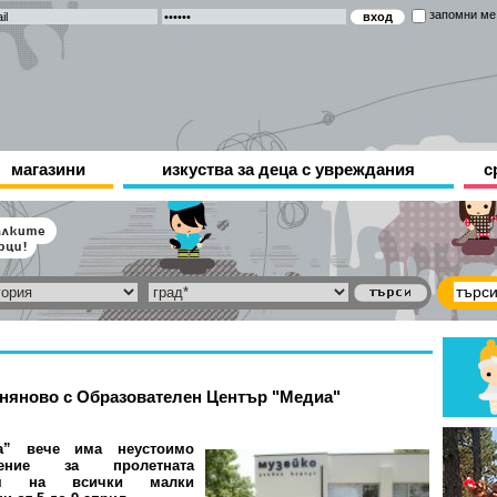
запомни ме
магазини
изкуства за деца с увреждания
с
Огняново с Образователен Център "Медиа"
а” вече има неустоимо
жение за пролетната
ия на всички малки