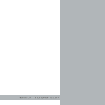
design DO
development TaraSoft