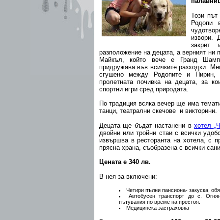
палавниц
Този път
Родопи
чудотво
извори. 
закрит
разположение на децата, а верният ни 
Майкъл, който вече е Гранд Шам
придружава във всичките разходки. Мек
сгушено между Родопите и Пирин, 
пролетната почивка на децата, за ко
спортни игри сред природата.
По традиция всяка вечер ще има темати
танци, театрални скечове и викторини.
Децата ще бъдат настанени в
хотел „Ч
двойни или тройни стаи с всички удоб
извършва в ресторанта на хотела, с п
прясна храна, съобразена с всички сан
Цената е 340 лв.
В нея за включени:
Четири пълни пансиона- закуска, обя
Автобусен транспорт до с. Огня
пътувания по време на престоя.
Медицинска застраховка