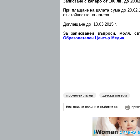
Записване
с капаро от 100 лв. до 20.02
При плащане на цялата сума до 20.02.1
от стойността на лагера.
Доплащане до 13.03.2015 г.
За записванеи въпроси, моля, с
Образователен Център Медиа.
пролетен лагер
детски лагери
Виж всички новини и събития >>
прин