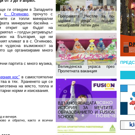
и от 5 до 9 април.
 ще ги отведем в Западните
 в
с. Огняново
, прочуто с
Програмата „Нестле за по-
рните си топли минерални
здрави деца“ подари
Двата минерални басейна –
незабравим летен ден
 и открит ще бъдат на
приятел – голдън ретривърът
пион на България, ще ни
ият климат в в с. Огняново,
е чудесна възможност за
ито ще организираме много
ПРЕД
чни партита с много музика,
Великденска украса през
Пролетната ваканция
ерния кос”
в самостоятелни
ства в тях. Храненето ще се
риготвена на място, топла и
итарни норми и изисквания.
ВДЪХНОВЯВАЩАТА
ИСТОРИЯ ЗА МЕЧТИТЕ,
ОБРАЗОВАНИЕТО И FUSION
SCHOOL
д и вечеря.
ново и обратно, както и всички