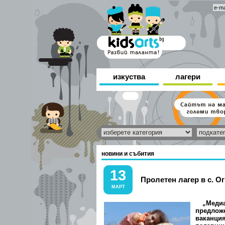
изкуства
лагери
новини и събития
13
Пролетен лагер в с. 
МАРТ
„Меди
предло
ваканц