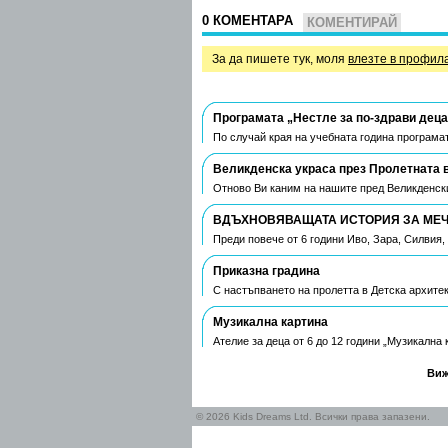
0 КОМЕНТАРА
КОМЕНТИРАЙ
За да пишете тук, моля
влезте в профил
Програмата „Нестле за по-здрави деца
По случай края на учебната година програмат
Великденска украса през Пролетната 
Отново Ви каним на нашите пред Великденски
ВДЪХНОВЯВАЩАТА ИСТОРИЯ ЗА МЕЧТ
Преди повече от 6 години Иво, Зара, Силвия
Приказна градина
С настъпването на пролетта в Детска архите
Музикална картина
Ателие за деца от 6 до 12 години „Музикална
Виж
© 2026 Kids Dreams Ltd. Всички права запазени.