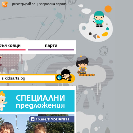
регистрирай се
|
забравена парола
ръчковци
парти