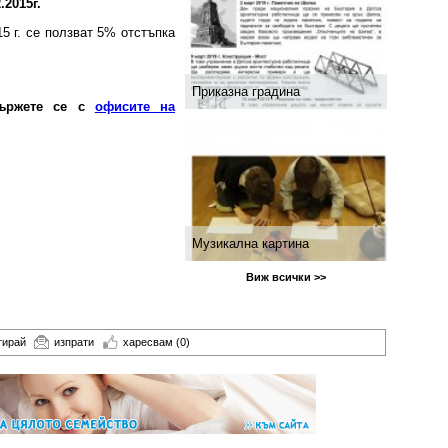
.2015г.
5 г. се ползват 5% отстъпка
Приказна градина
вържете се с
офисите на
Музикална картина
Виж всички >>
тирай
изпрати
харесвам
(0)