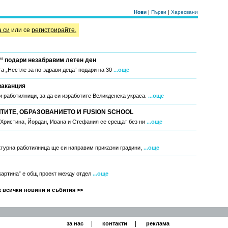
Нови
|
Първи
|
Харесвани
а си
или се
регистрирайте.
“ подари незабравим летен ден
а „Нестле за по-здрави деца“ подари на 30
...още
ваканция
 работилници, за да си изработите Великденска украса.
...още
ИТЕ, ОБРАЗОВАНИЕТО И FUSION SCHOOL
, Христина, Йордан, Ивана и Стефания се срещат без ни
...още
ктурна работилница ще си направим приказни градини,
...още
 картина” е общ проект между отдел
...още
 всички новини и събития >>
|
|
за нас
контакти
реклама