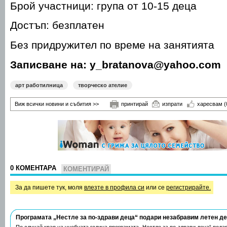
Брой участници: група от 10-15 деца
Достъп: безплатен
Без придружител по време на занятията
Записване на: y_bratanova@yahoo.com 
арт работилница
творческо ателие
Виж всички новини и събития >>
принтирай
изпрати
харесвам
(
0 КОМЕНТАРА
КОМЕНТИРАЙ
За да пишете тук, моля
влезте в профила си
или се
регистрирайте.
Програмата „Нестле за по-здрави деца“ подари незабравим летен д