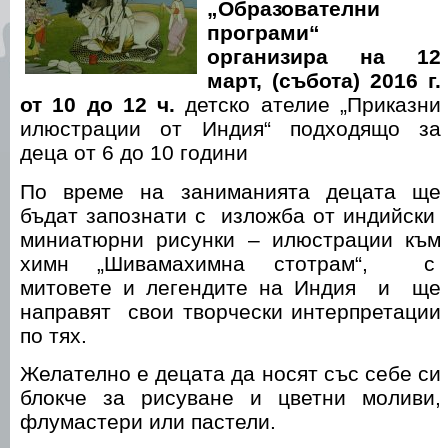
„Образователни
програми“
организира на 12
март
,
(
събота
)
2016 г.
от 10 до 12 ч.
детско ателие „Приказни
илюстрации от Индия“ подходящо за
деца от 6 до 10 години
По време на заниманията децата ще
бъдат запознати с изложба от индийски
миниатюрни рисунки – илюстрации към
химн „Шивамахимна стотрам“, с
митовете и легендите на Индия и ще
направят свои творчески интерпретации
по тях.
Желателно е децата да носят със себе си
блокче за рисуване и цветни моливи,
флумастери или пастели.