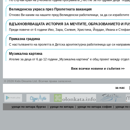
По случай края на учебната година програмата „Нестле за по-здрави деца“ пода
Великденска украса през Пролетната ваканция
Отново Ви каним на нашите пред Великденски работилници, за да си изработите
ВДЪХНОВЯВАЩАТА ИСТОРИЯ ЗА МЕЧТИТЕ, ОБРАЗОВАНИЕТО И FU
Преди повече от 6 години Иво, Зара, Силвия, Христина, Йордан, Ивана и Стефа
Приказна градина
С настъпването на пролетта в Детска архитектурна работилница ще си направим
Музикална картина
Ателие за деца от 6 до 12 години „Музикална картина” е общ проект между отдел
Виж всички новини и събития >>
© 2026 Kids Dreams Ltd. Всички права запазени.
|
за нас
уроци по китара бургас
|
уроци по китара
|
уроци по китара софия
|
уроци по 