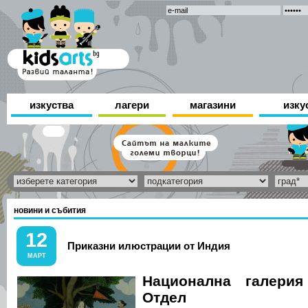
изкуства
лагери
магазини
изку
новини и събития
12
Приказни илюстрации от Индия
МАРТ
Национална галерия
Отдел