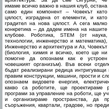
имаме всичко важно в нашия клуб, остана
само един компонент – Човекът като
цялост, изградена от елементи, и като
градител на нова цялост. А сега малко
конкретика – да дадем имена на нашите
клубове. Роботика, STEM (от наука,
технологии, инженерство и математика),
Инженерство и архитектура и Аз, Човекът
(биология, химия и всичко, което ще ни
помогне да опознаем как е устроен
човешкият организъм). Във всеки отдел
бъдат реализирани редица интригуващи 
правим конструкции, машини, прости и сл
опознаем видовете енергия, електрич
какво са роботите, ще проектираме 
програми за управление на роботи, ще уч
и организираме пространства, да пр
съоръжения, квартали, градове, но пред