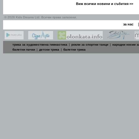
Виж всички новини и събития >>
© 2026 Kids Dreams Ltd. Всички права запазени.
|
за нас
трика за художествена гимнастика
|
рокли за спортни танци
|
народни носии з
балетни пачки
|
детски трика
|
балетни трика