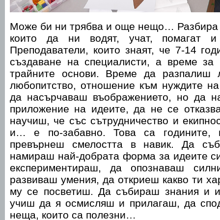
Може би ни трябва и още нещо… Разбира 
които да ни водят, учат, помагат и
Преподаватели, които знаят, че 7-14 год
създаване на специалисти, а време за 
трайните основи. Време да разпалиш 
любопитство, отношение към нуждите на
да насърчаваш въображението, но да н
приложение на идеите, да не се отказв
научиш, че със сътрудничество и екипнос
и… е по-забавно. Това са годините,
превърнеш смелостта в навик. Да съ
намираш най-добрата форма за идеите си
експериментираш, да опознаваш силн
развиваш умения, да откриеш какво ти ха
му се посветиш. Да събираш знания и 
учиш да я осмисляш и прилагаш, да спо
неща, които са полезни…