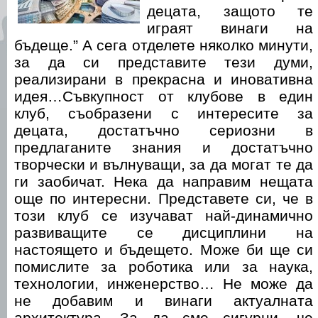
децата, защото те
играят винаги на
бъдеще.” А сега отделете няколко минути,
за да си представите тези думи,
реализирани в прекрасна и иновативна
идея…Съвкупност от клубове в един
клуб, съобразени с интересите за
децата, достатъчно сериозни в
предлаганите знания и достатъчно
творчески и вълнуващи, за да могат те да
ги заобичат. Нека да направим нещата
още по интересни. Представете си, че в
този клуб се изучават най-динамично
развиващите се дисциплини на
настоящето и бъдещето. Може би ще си
помислите за роботика или за наука,
технологии, инженерство… Не може да
не добавим и винаги актуалната
архитектура. За да сме сигурни, че