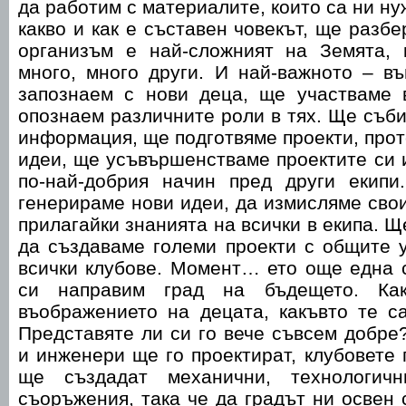
да работим с материалите, които са ни н
какво и как е съставен човекът, ще разб
организъм е най-сложният на Земята, 
много, много други. И най-важното – в
запознаем с нови деца, ще участваме 
опознаем различните роли в тях. Ще съб
информация, ще подготвяме проекти, про
идеи, ще усъвършенстваме проектите си 
по-най-добрия начин пред други екип
генерираме нови идеи, да измисляме свои
прилагайки знанията на всички в екипа. Щ
да създаваме големи проекти с общите 
всички клубове. Момент… ето още една 
си направим град на бъдещето. Ка
въображението на децата, какъвто те с
Представяте ли си го вече съвсем добре
и инженери ще го проектират, клубовете
ще създадат механични, технологич
съоръжения, така че да градът ни освен 