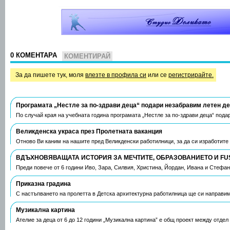
0 КОМЕНТАРА
КОМЕНТИРАЙ
За да пишете тук, моля
влезте в профила си
или се
регистрирайте.
Програмата „Нестле за по-здрави деца“ подари незабравим летен д
По случай края на учебната година програмата „Нестле за по-здрави деца“ пода
Великденска украса през Пролетната ваканция
Отново Ви каним на нашите пред Великденски работилници, за да си изработите
ВДЪХНОВЯВАЩАТА ИСТОРИЯ ЗА МЕЧТИТЕ, ОБРАЗОВАНИЕТО И FU
Преди повече от 6 години Иво, Зара, Силвия, Христина, Йордан, Ивана и Стефа
Приказна градина
С настъпването на пролетта в Детска архитектурна работилница ще си направим
Музикална картина
Ателие за деца от 6 до 12 години „Музикална картина” е общ проект между отдел