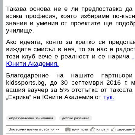
Такава основа не е ли предпоставка да
всяка професия, която избираме по-къс
знания и умения от проектите ще подоб
училище.
Ако идеята, която за кратко си предста
виждате смисъл в нея, то за нас е радос
този клуб вече е реалност и се нарича
Юнити Академия.
Благодарение на нашите партньори 
kidssports.bg, до 30 септември 2016 г. 
вашия ваучер за 5% отстъпка от таксата 
„Еврика“ на Юнити Академия от
тук.
образователни занимания
детско развитие
Виж всички новини и събития >>
принтирай
изпрати
харесвам
(