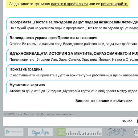
За да пишете тук, моля
влезте в профила си
или се
регистрирайте.
Програмата „Нестле за по-здрави деца“ подари незабравим летен д
По случай края на учебната година програмата „Нестле за по-здрави деца“ пода
Великденска украса през Пролетната ваканция
Отново Ви каним на нашите пред Великденски работилници, за да си изработите
ВДЪХНОВЯВАЩАТА ИСТОРИЯ ЗА МЕЧТИТЕ, ОБРАЗОВАНИЕТО И FU
Преди повече от 6 години Иво, Зара, Силвия, Христина, Йордан, Ивана и Стефа
Приказна градина
С настъпването на пролетта в Детска архитектурна работилница ще си направим
Музикална картина
Ателие за деца от 6 до 12 години „Музикална картина” е общ проект между отдел
Виж всички новини и събития >>
© 2026 Kids Dreams Ltd. Всички права запазени.
|
за нас