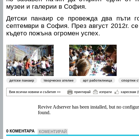
музеи и галерии в София.
Детски панаир се провежда два пъти 
септември в София. През август 2012г. се
където пожъна огромен успех.
детски панаир
творческо ателие
арт работилница
спортни с
Виж всички новини и събития >>
принтирай
изпрати
харесвам
(
0 КОМЕНТАРА
КОМЕНТИРАЙ