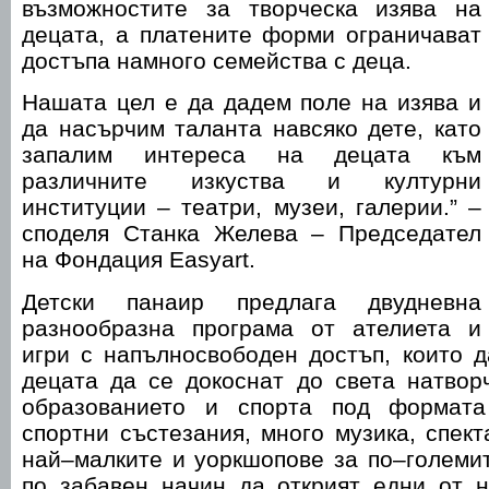
възможностите за творческа изява на
децата, а платените форми ограничават
достъпа намного семейства с деца.
Нашата цел е да дадем поле на изява и
да насърчим таланта навсяко дете, като
запалим интереса на децата към
различните изкуства и културни
институции – театри, музеи, галерии.” –
споделя Станка Желева – Председател
на Фондация Easyart.
Детски панаир предлага двудневна
разнообразна програма от ателиета и
игри с напълносвободен достъп, които 
децата да се докоснат до света натворч
образованието и спорта под формата
спортни състезания, много музика, спект
най–малките и уоркшопове за по–големи
по забавен начин да открият едни от н