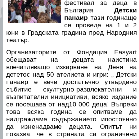
фестивал за деца в
България
Детски
панаир
тази годинаще
се проведе на 1 и 2
юни в Градската градина пред Народния
театър.
Организаторите от Фондация Easyart
обещават на децата наистина
впечатляващо изкарване на Деня на
дететос над 50 ателиета и игри: „ Детски
панаир е вече достатъчно утвърдено
събитие скултурно-развлекателни и
възпитателни инициативи, всяко издание
се посещава от над10 000 деца! Въпреки
това всяка година се опитваме да
надграждаме съдържанието ипостоянно
да изненадваме децата. Опитът ни
показва, че в страната са ограничени