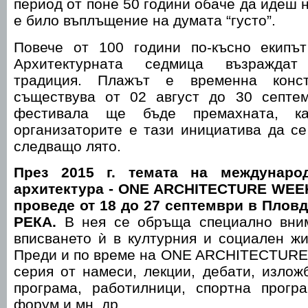
период от поне 50 години обаче да идеш 
е било въплъщение на думата “густо”.
Повече от 100 години по-късно екипъ
Архитектурната седмица възраждат
традиция. Плажът е временна конст
съществува от 02 август до 30 септе
фестивала ще бъде премахната, к
организаторите е тази инициатива да се
следващо лято.
През 2015 г. темата на междунаро
архитектура - ONE ARCHITECTURE WEEK
проведе от 18 до 27 септември в Пло
РЕКА.
В нея се обръща специално вни
вписването ѝ в културния и социален жи
Преди и по време на ONE ARCHITECTURE
серия от намеси, лекции, дебати, изложб
програма, работилници, спортна прогр
форум и мн. др.