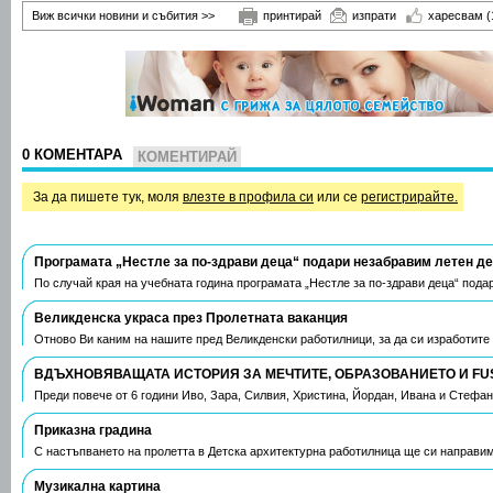
Виж всички новини и събития >>
принтирай
изпрати
харесвам
(
0 КОМЕНТАРА
КОМЕНТИРАЙ
За да пишете тук, моля
влезте в профила си
или се
регистрирайте.
Програмата „Нестле за по-здрави деца“ подари незабравим летен д
По случай края на учебната година програмата „Нестле за по-здрави деца“ пода
Великденска украса през Пролетната ваканция
Отново Ви каним на нашите пред Великденски работилници, за да си изработите
ВДЪХНОВЯВАЩАТА ИСТОРИЯ ЗА МЕЧТИТЕ, ОБРАЗОВАНИЕТО И FU
Преди повече от 6 години Иво, Зара, Силвия, Христина, Йордан, Ивана и Стефа
Приказна градина
С настъпването на пролетта в Детска архитектурна работилница ще си направим
Музикална картина