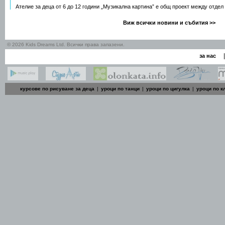
Ателие за деца от 6 до 12 години „Музикална картина” е общ проект между отдел
Виж всички новини и събития >>
© 2026 Kids Dreams Ltd. Всички права запазени.
|
за нас
курсове по рисуване за деца
|
уроци по танци
|
уроци по цигулка
|
уроци по к