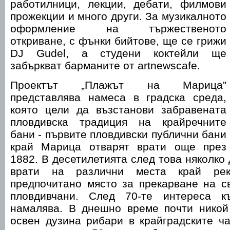
работилници, лекции, дебати, филмови
прожекции и много други. За музикалното
оформление на тържественото
откриване, с фънки бийтове, ще се грижи
DJ Gudel, а студени коктейли ще
забъркват барманите от artnewscafe.
Проектът „Плажът на Марица”
представлява намеса в градска среда,
която цели да възстанови забравената
пловдивска традиция на крайречните
бани - първите пловдивски публични бани
край Марица отварят врати още през
1882. В десетилетията след това няколко
врати на различни места край ре
предпочитано място за прекарване на с
пловдивчани. След 70-те интереса к
намалява. В днешно време почти никой
освен дузина рибари в крайградските ч