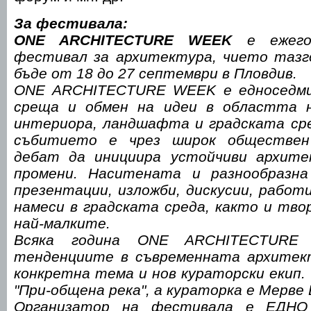
За фестивала:
ONE ARCHITECTURE WEEK
е ежегод
фестивал за архитектура, чието тазг
бъде от 18 до 27 септември в Пловдив.
ONE ARCHITECTURE WEEK е едноседми
среща и обмен на идеи в областта 
интериора, ландшафта и градската сре
събитието е чрез широк обществен
дебат да инициира устойчиви архите
промени. Наситената и разнообразна
презентации, изложби, дискусии, работ
намеси в градската среда, както и тво
най-малките.
Всяка година ONE ARCHITECTURE
тенденциите в съвременната архитект
конкретна тема и нов кураторски екип. 
"При-общена река", а кураторка е Мерве 
Организатор на фестивала е ЕДНО