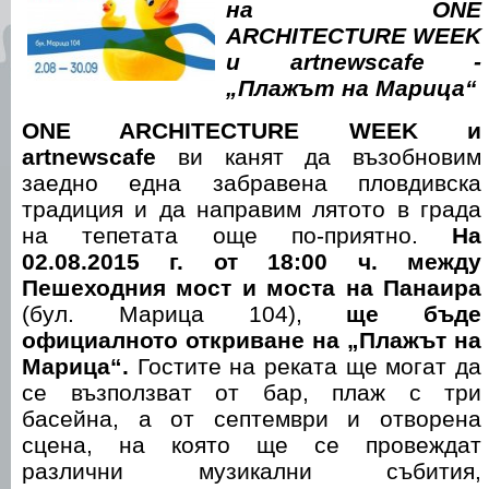
на ONE
ARCHITECTURE WEEK
и artnewscafe -
„Плажът на Марица“
ONE ARCHITECTURE WEEK и
artnewscafe
ви канят да възобновим
заедно една забравена пловдивска
традиция и да направим лятото в града
на тепетата още по-приятно.
На
02.08.2015 г. от 18:00 ч. между
Пешеходния мост и моста на Панаира
(бул. Марица 104),
ще бъде
официалното откриване на „Плажът на
Марица“.
Гостите на реката ще могат да
се възползват от бар, плаж с три
басейна, а от септември и отворена
сцена, на която ще се провеждат
различни музикални събития,