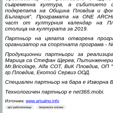
съвременна култура, а събитието 
подкрепата на Община Пловдив и фон
България”. Програмата на ONE ARC
част от културния календар на Пло
столица на културата за 2019.
Партньор на цялата отворена програ
организатор на спортната програма - 
Продукционни партньори за реализи
Марица са Стефан Щерев, Пътинженеринг
Mr.Bricolage, Alfa СОТ, ВиК Пловдив, ОП 
гр.Пловдив, Екотой Сервиз ООД.
Специален партньор на бара е Изворна В
Технологичен партньор е net365.mobi.
Източник:
www.artualno.info
арт работилница
творческо ателие