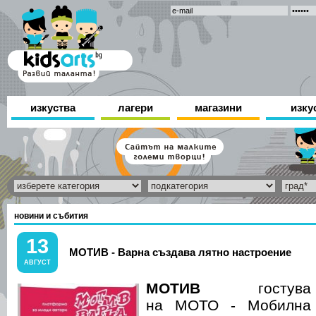
изкуства
лагери
магазини
изку
новини и събития
13
МОТИВ - Варна създава лятно настроение
АВГУСТ
МОТИВ
гостува
на МОТО - Мобилна