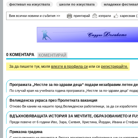
фестивал на изкуствата
школи по изкуствата
младежки фестива
Виж всички новини и събития >>
принтирай
изпрати
харесвам
(
0 КОМЕНТАРА
КОМЕНТИРАЙ
За да пишете тук, моля
влезте в профила си
или се
регистрирайте.
Програмата „Нестле за по-здрави деца“ подари незабравим летен д
По случай края на учебната година програмата „Нестле за по-здрави деца“ пода
Великденска украса през Пролетната ваканция
Отново Ви каним на нашите пред Великденски работилници, за да си изработите
ВДЪХНОВЯВАЩАТА ИСТОРИЯ ЗА МЕЧТИТЕ, ОБРАЗОВАНИЕТО И FU
Преди повече от 6 години Иво, Зара, Силвия, Христина, Йордан, Ивана и Стефа
Приказна градина
С настъпването на пролетта в Детска архитектурна работилница ще си направим