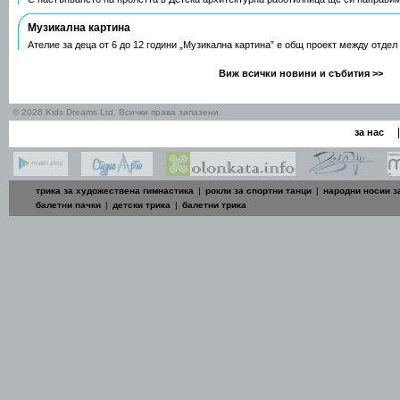
Музикална картина
Ателие за деца от 6 до 12 години „Музикална картина” е общ проект между отдел
Виж всички новини и събития >>
© 2026 Kids Dreams Ltd. Всички права запазени.
|
за нас
трика за художествена гимнастика
|
рокли за спортни танци
|
народни носии з
балетни пачки
|
детски трика
|
балетни трика