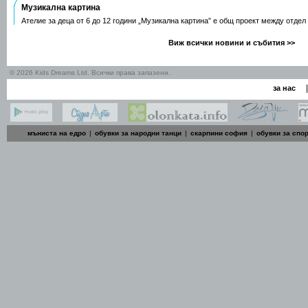
Музикална картина
Ателие за деца от 6 до 12 години „Музикална картина” е общ проект между отдел
Виж всички новини и събития >>
© 2026 Kids Dreams Ltd. Всички права запазени.
|
за нас
мъниста на едро
|
обувки за народни танци
|
скарпини софия
|
обувки за спо