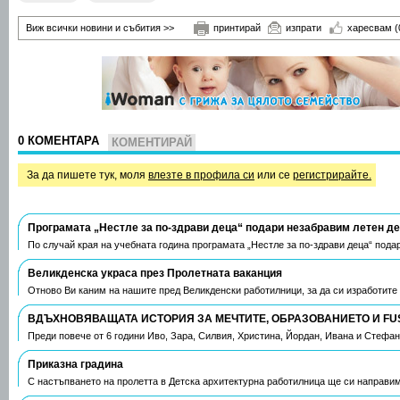
Виж всички новини и събития >>
принтирай
изпрати
харесвам
(
0 КОМЕНТАРА
КОМЕНТИРАЙ
За да пишете тук, моля
влезте в профила си
или се
регистрирайте.
Програмата „Нестле за по-здрави деца“ подари незабравим летен д
По случай края на учебната година програмата „Нестле за по-здрави деца“ пода
Великденска украса през Пролетната ваканция
Отново Ви каним на нашите пред Великденски работилници, за да си изработите
ВДЪХНОВЯВАЩАТА ИСТОРИЯ ЗА МЕЧТИТЕ, ОБРАЗОВАНИЕТО И FU
Преди повече от 6 години Иво, Зара, Силвия, Христина, Йордан, Ивана и Стефа
Приказна градина
С настъпването на пролетта в Детска архитектурна работилница ще си направим