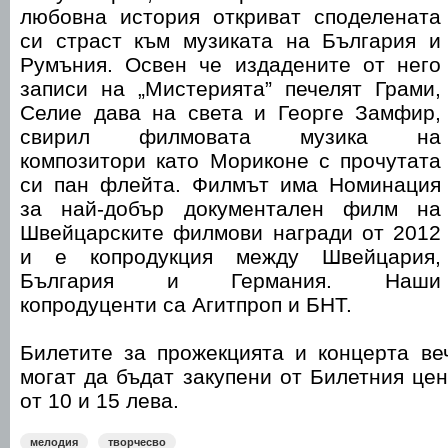
любовна история откриват споделената
си страст към музиката на България и
Румъния. Освен че издадените от него
записи на „Мистерията” печелят Грами,
Селие дава на света и Георге Замфир,
свирил филмовата музика на
композитори като Мориконе с прочутата
си пан флейта. Филмът има Номинация
за най-добър документален филм на
Швейцарските филмови награди от 2012
и е копродукция между Швейцария,
България и Германия. Наши
копродуценти са Агитпроп и БНТ.
Билетите за прожекцията и концерта ве
могат да бъдат закупени от Билетния це
от 10 и 15 лева.
мелодия
творчесво