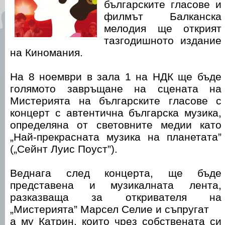
българските гласове и
филмът Балканска
мелодия ще открият
тазгодишното издание
на Киномания.
На 8 ноември в зала 1 на НДК ще бъде
голямото завръщане на сцената на
Мистерията на българските гласове с
концерт с автентична българска музика,
определяна от световните медии като
„Най-прекрасната музика на планетата”
(„Сейнт Луис Поуст”).
Веднага след концерта, ще бъде
представена и музикалната лента,
разказваща за откривателя на
„Мистерията” Марсел Селие и съпругат
а му Катрин, които чрез собствената си