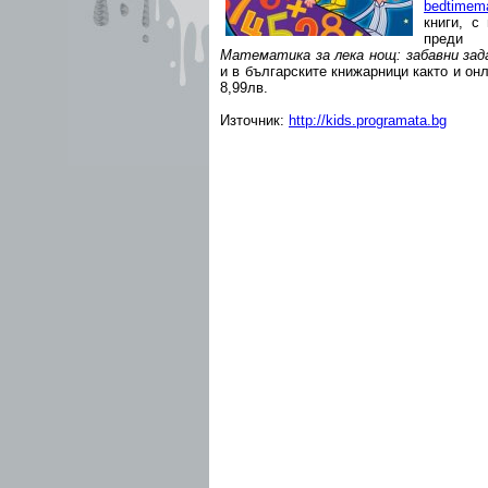
bedtimema
книги, с
преди
Математика за лека нощ: забавни зад
и в българските книжарници както и он
8,99лв.
Източник:
http://kids.programata.bg