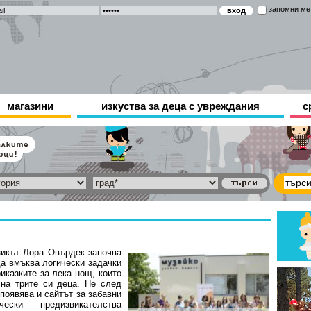
запомни ме
магазини
изкуства за деца с увреждания
с
икът Лора Овърдек започва
да вмъква логически задачки
иказките за лека нощ, които
 на трите си деца. Не след
появява и сайтът за забавни
ически предизвикателства