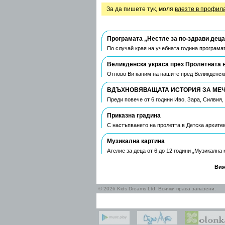
За да пишете тук, моля
влезте в профил
Програмата „Нестле за по-здрави деца
По случай края на учебната година програмат
Великденска украса през Пролетната 
Отново Ви каним на нашите пред Великденски
ВДЪХНОВЯВАЩАТА ИСТОРИЯ ЗА МЕЧТ
Преди повече от 6 години Иво, Зара, Силвия
Приказна градина
С настъпването на пролетта в Детска архите
Музикална картина
Ателие за деца от 6 до 12 години „Музикална
Виж
© 2026 Kids Dreams Ltd. Всички права запазени.