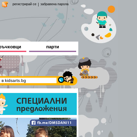
регистрирай се
|
забравена парола
ръчковци
парти