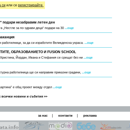
а си
или се
регистрирайте.
“ подари незабравим летен ден
а „Нестле за по-здрави деца“ подари на 30
...още
ваканция
 работилници, за да си изработите Великденска украса.
...още
ИТЕ, ОБРАЗОВАНИЕТО И FUSION SCHOOL
, Христина, Йордан, Ивана и Стефания се срещат без ни
...още
ктурна работилница ще си направим приказни градини,
...още
 картина” е общ проект между отдел
...още
 всички новини и събития >>
|
|
за нас
контакти
реклама