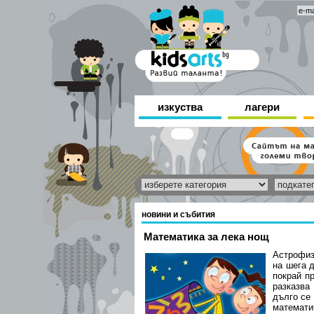
изкуства
лагери
новини и събития
Математика за лека нощ
Астрофиз
на шега 
покрай пр
разказва
дълго се 
математ