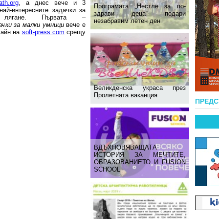
th.org
, а днес вече и 3
Програмата „Нестле за по-
 най-интересните задачки за
здрави деца“ подари
 лягане. Първата –
незабравим летен ден
ачки за малки умници
вече е
лайн на
soft-press.com
срещу
Великденска украса през
Пролетната ваканция
ПРЕД
ВДЪХНОВЯВАЩАТА
ИСТОРИЯ ЗА МЕЧТИТЕ,
ОБРАЗОВАНИЕТО И FUSION
SCHOOL