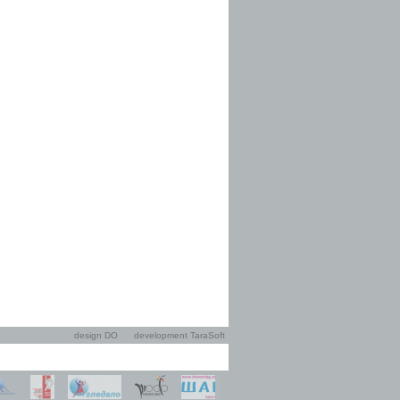
design DO
development TaraSoft