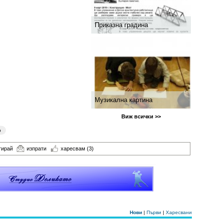
Приказна градина
Музикална картина
Виж всички >>
о
тирай
изпрати
харесвам
(3)
Нови
|
Първи
|
Харесвани