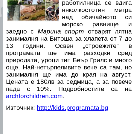
работилница се вдига
няколкостотин метра
над обичайното си
морско равнище и
заедно с
Марина спорт
отварят лятна
занималня на Витоша за хлапета от 7 до
13 години. Освен „строежите“ в
програмата ще има разходки сред
природата, уроци тип Беър Грилс и много
още. Най-нетърпеливите вече са там, но
занималня ще има до края на август.
Цената е 180лв за седмица, а за повече
пада с 10%. Подробностите са на
archforchildren.com
.
Източник:
http://kids.programata.bg