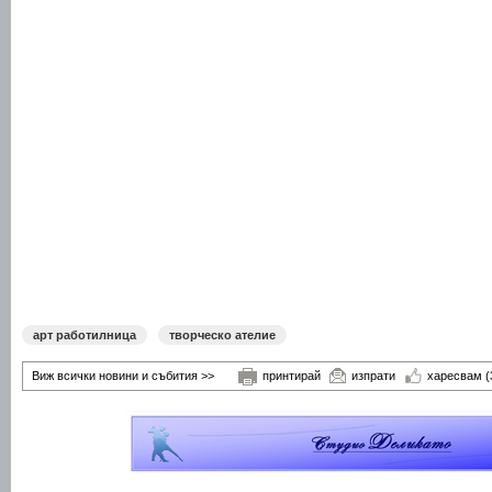
арт работилница
творческо ателие
Виж всички новини и събития >>
принтирай
изпрати
харесвам
(