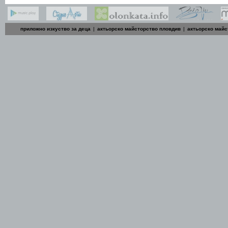
приложно изкуство за деца
|
актьорско майсторство пловдив
|
актьорско майс