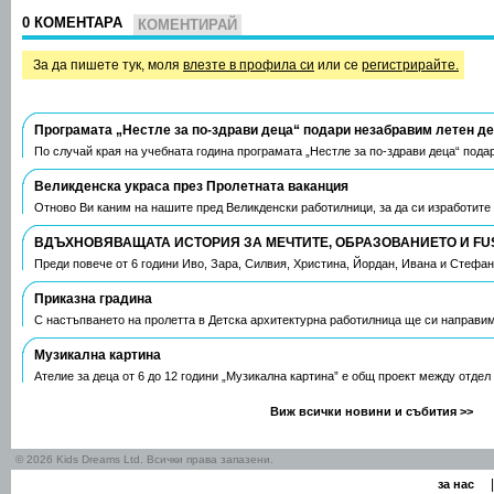
0 КОМЕНТАРА
КОМЕНТИРАЙ
За да пишете тук, моля
влезте в профила си
или се
регистрирайте.
Програмата „Нестле за по-здрави деца“ подари незабравим летен д
По случай края на учебната година програмата „Нестле за по-здрави деца“ пода
Великденска украса през Пролетната ваканция
Отново Ви каним на нашите пред Великденски работилници, за да си изработите
ВДЪХНОВЯВАЩАТА ИСТОРИЯ ЗА МЕЧТИТЕ, ОБРАЗОВАНИЕТО И FU
Преди повече от 6 години Иво, Зара, Силвия, Христина, Йордан, Ивана и Стефа
Приказна градина
С настъпването на пролетта в Детска архитектурна работилница ще си направим
Музикална картина
Ателие за деца от 6 до 12 години „Музикална картина” е общ проект между отдел
Виж всички новини и събития >>
© 2026 Kids Dreams Ltd. Всички права запазени.
|
за нас