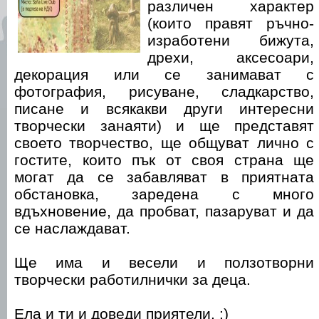
различен характер
(които правят ръчно-
изработени бижута,
дрехи, аксесоари,
декорация или се занимават с
фотография, рисуване, сладкарство,
писане и всякакви други интересни
творчески занаяти) и ще представят
своето творчество, ще общуват лично с
гостите, които пък от своя страна ще
могат да се забавляват в приятната
обстановка, заредена с много
вдъхновение, да пробват, пазаруват и да
се наслаждават.
Ще има и весели и ползотворни
творчески работилнички за деца.
Ела и ти и доведи приятели. :)