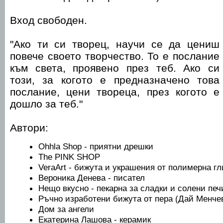
Вход свободен.
"Ако ти си творец, научи се да цениш
повече своето творчество. То е послание
към света, проявено през теб. Ако си
този, за когото е предназначено това
послание, цени твореца, през когото е
дошло за теб."
Автори:
Ohhla Shop - приятни дрешки
The PINK SHOP
VeraArt - бижута и украшения от полимерна гл
Вероника Денева - писател
Нещо вкусно - пекарна за сладки и солени печ
Ръчно изработени бижута от пера (Дай Менче
Дом за ангели
Екатерина Лашова - керамик