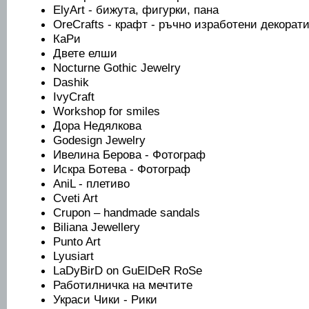
ElyArt - бижута, фигурки, пана
OreCrafts - крафт - ръчно изработени декорат
КаРи
Двете елши
Nocturne Gothic Jewelry
Dashik
IvyCraft
Workshop for smiles
Дора Недялкова
Godesign Jewelry
Ивелина Берова - Фотограф
Искра Ботева - Фотограф
AniL - плетиво
Cveti Art
Crupon – handmade sandals
Biliana Jewellery
Punto Art
Lyusiart
LaDyBirD on GuElDeR RoSe
Работилничка на мечтите
Украси Чики - Рики