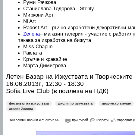
Руми Рачкова
Станислава Тодорова - Stenly
Миркони Арт
Ni Art
Radost Art - ръчно изработени декоративни ма
Zелена
– магазин галерия - участие с работил
такава за изработка на бижута
Miss Chaplin
Раклата
Кръгче и кравайче
Марта Димитрова
Летен Базар на Изкуствата и Творческите
16.06.2013г., 12:30 - 18:30
Sofia Live Club (в подлеза на НДК)
фестивал на изкуствата
школи по изкуствата
творческо ателие
ателие Zелена
Виж всички новини и събития >>
принтирай
изпрати
харесвам
(