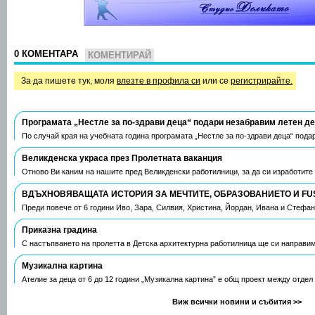
0 КОМЕНТАРА
КОМЕНТИРАЙ
За да пишете тук, моля
влезте в профила си
или се
регистрирайте.
Програмата „Нестле за по-здрави деца“ подари незабравим летен д
По случай края на учебната година програмата „Нестле за по-здрави деца“ пода
Великденска украса през Пролетната ваканция
Отново Ви каним на нашите пред Великденски работилници, за да си изработите
ВДЪХНОВЯВАЩАТА ИСТОРИЯ ЗА МЕЧТИТЕ, ОБРАЗОВАНИЕТО И FU
Преди повече от 6 години Иво, Зара, Силвия, Христина, Йордан, Ивана и Стефа
Приказна градина
С настъпването на пролетта в Детска архитектурна работилница ще си направим
Музикална картина
Ателие за деца от 6 до 12 години „Музикална картина” е общ проект между отдел
Виж всички новини и събития >>