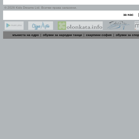
© 2026 Kids Dreams Ltd. Всички права запазени.
|
за нас
мъниста на едро
|
обувки за народни танци
|
скарпини софия
|
обувки за спо