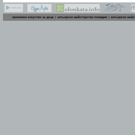
приложно изкуство за деца
|
актьорско майсторство пловдив
|
актьорско майс