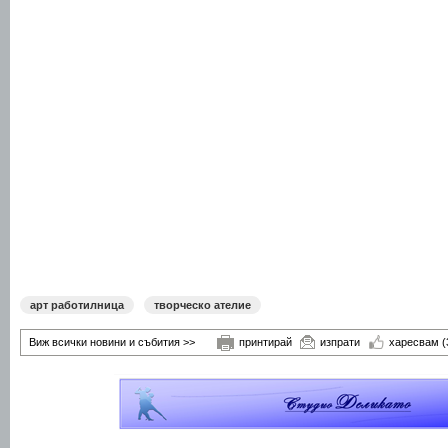
арт работилница
творческо ателие
Виж всички новини и събития >>
принтирай
изпрати
харесвам
(