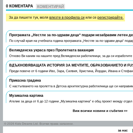
0 КОМЕНТАРА
КОМЕНТИРАЙ
За да пишете тук, моля
влезте в профила си
или се
регистрирайте.
Програмата „Нестле за по-здрави деца“ подари незабравим летен д
По случай края на учебната година програмата „Нестле за по-здрави деца“ пода
Великденска украса през Пролетната ваканция
Отново Ви каним на нашите пред Великденски работилници, за да си изработите
ВДЪХНОВЯВАЩАТА ИСТОРИЯ ЗА МЕЧТИТЕ, ОБРАЗОВАНИЕТО И FU
Преди повече от 6 години Иво, Зара, Силвия, Христина, Йордан, Ивана и Стефа
Приказна градина
С настъпването на пролетта в Детска архитектурна работилница ще си направим
Музикална картина
Ателие за деца от 6 до 12 години „Музикална картина” е общ проект между отдел
Виж всички новини и събития >>
© 2026 Kids Dreams Ltd. Всички права запазени.
|
за нас