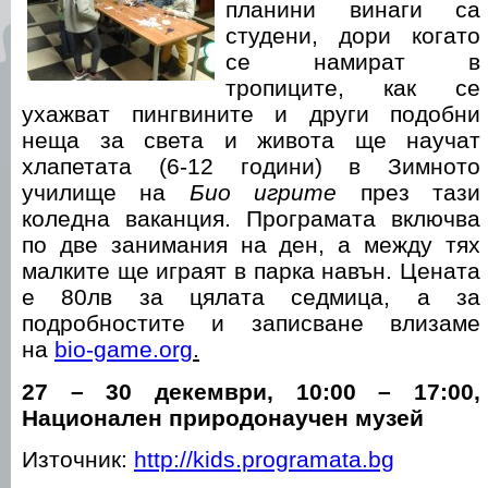
планини винаги са
студени, дори когато
се намират в
тропиците, как се
ухажват пингвините и други подобни
неща за света и живота ще научат
хлапетата (6-12 години) в Зимното
училище на
Био игрите
през тази
коледна ваканция. Програмата включва
по две занимания на ден, а между тях
малките ще играят в парка навън. Цената
е 80лв за цялата седмица, а за
подробностите и записване влизаме
на
bio-game.org
.
27 – 30 декември, 10:00 –
17:00,
Национален природонаучен музей
Източник:
http://kids.programata.bg