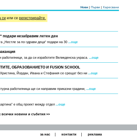
Нови
|
Първи
|
Харесвани
а си
или се
регистрирайте.
“ подари незабравим летен ден
а „Нестле за по-здрави деца“ подари на 30
...още
ваканция
 работилници, за да си изработите Великденска украса.
...още
ИТЕ, ОБРАЗОВАНИЕТО И FUSION SCHOOL
, Христина, Йордан, Ивана и Стефания се срещат без ни
...още
ктурна работилница ще си направим приказни градини,
...още
 картина” е общ проект между отдел
...още
 всички новини и събития >>
|
|
за нас
контакти
реклама