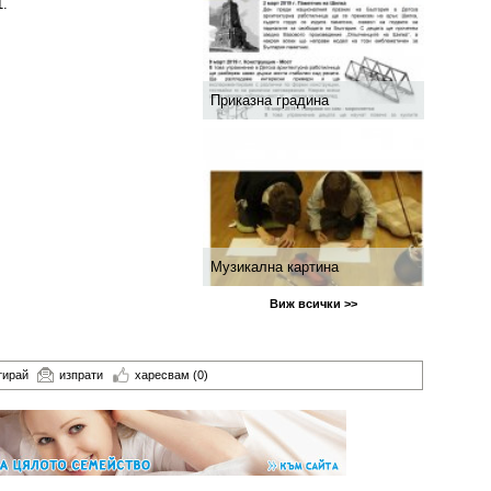
1.
Приказна градина
Музикална картина
Виж всички >>
тирай
изпрати
харесвам
(0)