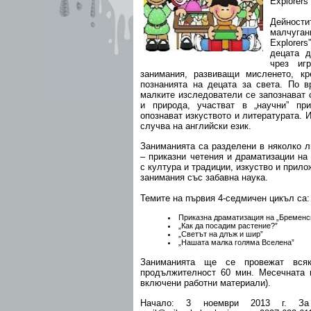
Explorers”
Дейнос
малчуган
Explorer
децата д
чрез иг
занимания, развиващи мисленето, кр
познанията на децата за света. По 
малките изследователи се запознават 
и природа, участват в „научни” пр
опознават изкуството и литературата. И
случва на английски език.
Заниманията са разделени в няколко л
– приказни четения и драматизации на
с култура и традиции, изкуство и прило
занимания със забавна наука.
Темите на първия 4-седмичен цикъл са:
Приказна драматизация на „Бременс
„Как да посадим растение?”
„Светът на длъж и шир”
„Нашата малка голяма Вселена”
Заниманията ще се провежат вся
продължителност 60 мин. Месечната ц
включени работни материали).
Начало: 3 ноември 2013 г. За