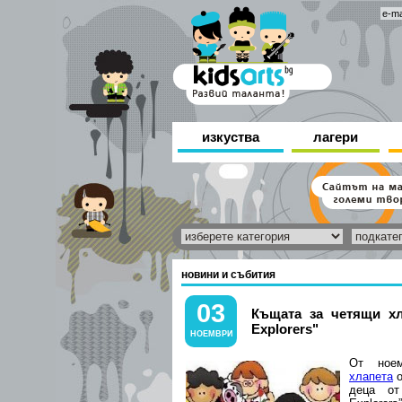
изкуства
лагери
новини и събития
03
Къщата за четящи хл
Explorers"
НОЕМВРИ
От ное
хлапета
о
деца от