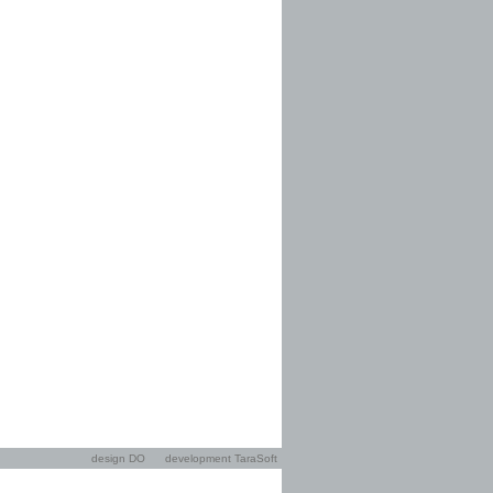
design DO
development TaraSoft