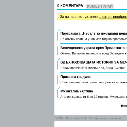
0 КОМЕНТАРА
КОМЕНТИРАЙ
За да пишете тук, моля
влезте в профил
Програмата „Нестле за по-здрави деца
По случай края на учебната година програмат
Великденска украса през Пролетната 
Отново Ви каним на нашите пред Великденски
ВДЪХНОВЯВАЩАТА ИСТОРИЯ ЗА МЕЧТ
Преди повече от 6 години Иво, Зара, Силвия
Приказна градина
С настъпването на пролетта в Детска архите
Музикална картина
Ателие за деца от 6 до 12 години „Музикална
Виж
© 2026 Kids Dreams Ltd. Всички права запазени.