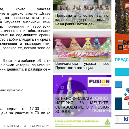
тите, които очакват
ите в детско ателие „Brave
Програмата „Нестле за по-
s”, са насочени към това
здрави деца“ подари
а изучават английски език
незабравим летен ден
ри, приложни и творчески
еативността и обогатяващи
време на седмичните срещи
със заобикалящата ги среда
иключения и експерименти,
, разбира се, всичко това се
ПРЕД
юбопитни и забавни области
Великденска украса през
 любими истории, занимания
Пролетната ваканция
жни дейности, и разбира се –
ките музиканти”
ВДЪХНОВЯВАЩАТА
ИСТОРИЯ ЗА МЕЧТИТЕ,
ОБРАЗОВАНИЕТО И FUSION
ка неделя от 17.00 ч с
SCHOOL
ена за участие е 70 лв (с
 въпроси и записвания