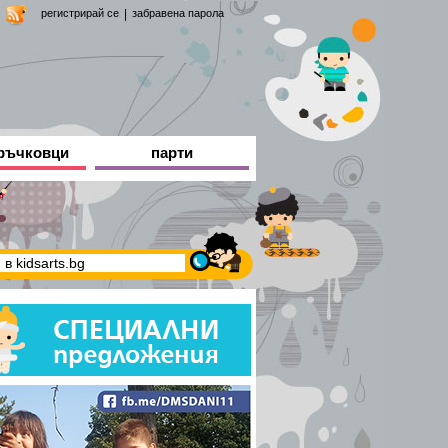
регистрирай се
|
забравена парола
ръчковци
парти