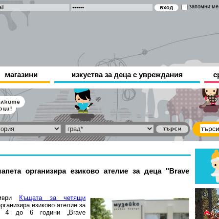
запомни ме
магазини
изкуства за деца с увреждания
с
апета организира езиково ателие за деца "Brave
мври
Къщата за четящи
рганизира езиково ателие за
 4 до 6 години „Brave