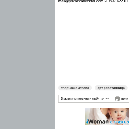
mail@prikazkabezkrai.com и 0897 622 61
творческо ателие
арт работилница
Виж всички новини и събития >>
прин