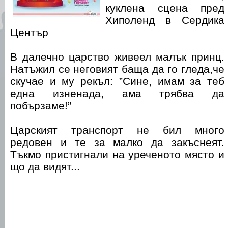
куклена сцена пред
Хиполенд в Сердика
Център
В далечно царство живеел малък принц.
Натъжил се неговият баща да го гледа,че
скучае и му рекъл: ”Сине, имам за теб
една изненада, ама трябва да
побързаме!”
Царският транспорт не бил много
редовен и те за малко да закъснеят.
Тъкмо пристигнали на уреченото място и
що да видят...