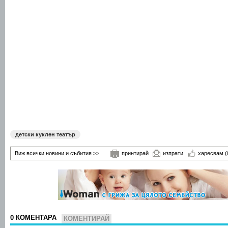
детски куклен театър
Виж всички новини и събития >>
принтирай
изпрати
харесвам
(
0 КОМЕНТАРА
КОМЕНТИРАЙ