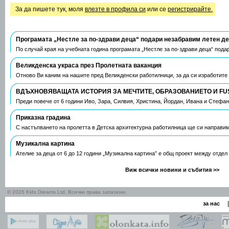
За да пишете тук, моля
влезте в профила си
или се
регистрирайте.
Програмата „Нестле за по-здрави деца“ подари незабравим летен д
По случай края на учебната година програмата „Нестле за по-здрави деца“ пода
Великденска украса през Пролетната ваканция
Отново Ви каним на нашите пред Великденски работилници, за да си изработите
ВДЪХНОВЯВАЩАТА ИСТОРИЯ ЗА МЕЧТИТЕ, ОБРАЗОВАНИЕТО И FU
Преди повече от 6 години Иво, Зара, Силвия, Христина, Йордан, Ивана и Стефа
Приказна градина
С настъпването на пролетта в Детска архитектурна работилница ще си направим
Музикална картина
Ателие за деца от 6 до 12 години „Музикална картина” е общ проект между отдел
Виж всички новини и събития >>
© 2026 Kids Dreams Ltd. Всички права запазени.
|
за нас