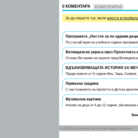
0 КОМЕНТАРА
КОМЕНТИРАЙ
За да пишете тук, моля
влезте в профил
Програмата „Нестле за по-здрави деца
По случай края на учебната година програмат
Великденска украса през Пролетната 
Отново Ви каним на нашите пред Великденски
ВДЪХНОВЯВАЩАТА ИСТОРИЯ ЗА МЕЧТ
Преди повече от 6 години Иво, Зара, Силвия
Приказна градина
С настъпването на пролетта в Детска архите
Музикална картина
Ателие за деца от 6 до 12 години „Музикална
Виж
© 2026 Kids Dreams Ltd. Всички права запазени.