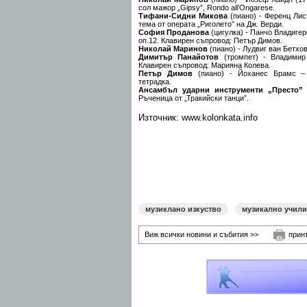
сол мажор „Gipsy”, Rondo all’Ongarese.
Тифани-Сидни Микова
(пиано) - Ференц Лис
тема от операта „Риголето” на Дж. Верди.
София Проданова
(цигулка) - Панчо Владигер
оп.12. Клавирен съпровод: Петър Димов.
Николай Маринов
(пиано) - Лудвиг ван Бетхов
Димитър Панайотов
(тромпет) - Владимир
Клавирен съпровод: Марияна Колева.
Петър Димов
(пиано) - Йоханес Брамс – 
тетрадка.
Ансамбъл ударни инструменти „Престо”
-
Ръченица от „Тракийски танци”.
Източник: www.kolonkata.info
музиклано изкуство
музикално учил
Виж всички новини и събития >>
прин