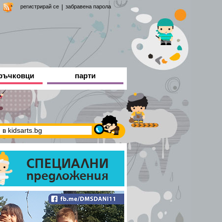
регистрирай се
|
забравена парола
ръчковци
парти