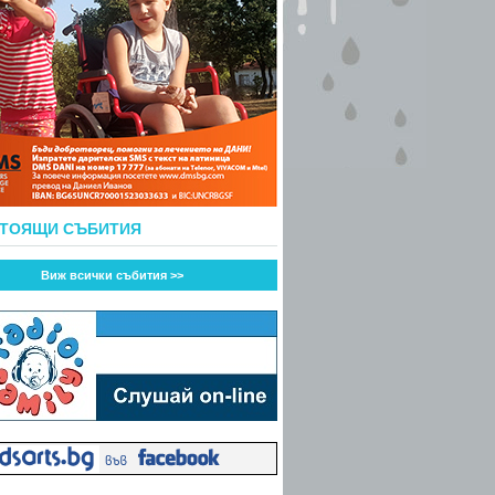
СТОЯЩИ СЪБИТИЯ
Виж всички събития >>