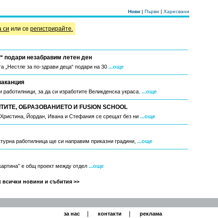
Нови
|
Първи
|
Харесвани
а си
или се
регистрирайте.
“ подари незабравим летен ден
а „Нестле за по-здрави деца“ подари на 30
...още
ваканция
 работилници, за да си изработите Великденска украса.
...още
ИТЕ, ОБРАЗОВАНИЕТО И FUSION SCHOOL
, Христина, Йордан, Ивана и Стефания се срещат без ни
...още
ктурна работилница ще си направим приказни градини,
...още
 картина” е общ проект между отдел
...още
 всички новини и събития >>
|
|
за нас
контакти
реклама