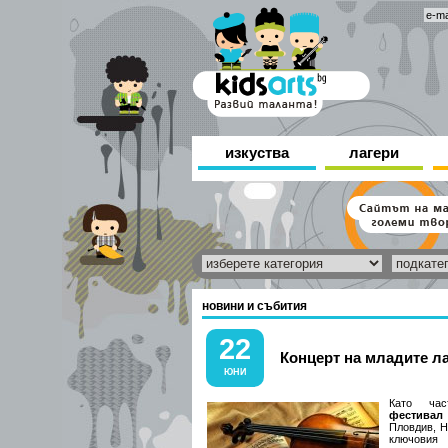
изкуства
лагери
новини и събития
22
Концерт на младите л
ЮНИ
Като ч
фестивал
Пловдив, Н
ключовия