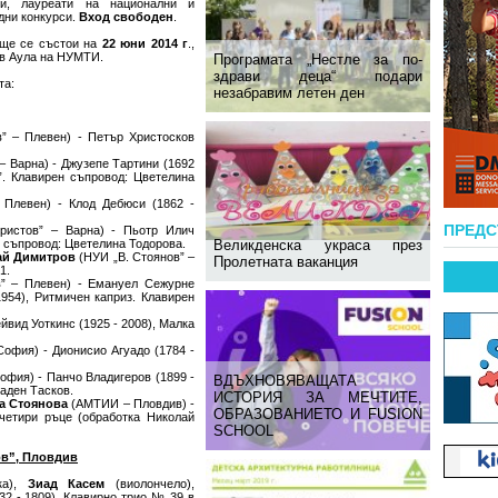
ли, лауреати на национални и
дни конкурси.
Вход свободен
.
 ще се състои на
22 юни 2014 г
.,
, в Аула на НУМТИ.
Програмата „Нестле за по-
здрави деца“ подари
та:
незабравим летен ден
в” – Плевен) - Петър Христосков
 – Варна) - Джузепе Тартини (1692
и”. Клавирен съпровод: Цветелина
 Плевен) - Клод Дебюси (1862 -
ПРЕД
Христов” – Варна) - Пьотр Илич
н съпровод: Цветелина Тодорова.
Великденска украса през
ай Димитров
(НУИ „В. Стоянов” –
Пролетната ваканция
1.
в” – Плевен) - Емануел Сежурне
(1954), Ритмичен каприз. Клавирен
йвид Уоткинс (1925 - 2008), Малка
София) - Дионисио Агуадо (1784 -
София) - Панчо Владигеров (1899 -
ВДЪХНОВЯВАЩАТА
аден Тасков.
ИСТОРИЯ ЗА МЕЧТИТЕ,
а Стоянова
(АМТИИ – Пловдив) -
ОБРАЗОВАНИЕТО И FUSION
четири ръце (обработка Николай
SCHOOL
ов”, Пловдив
ка),
Зиад Касем
(виолончело),
32 - 1809), Клавирно трио № 39 в