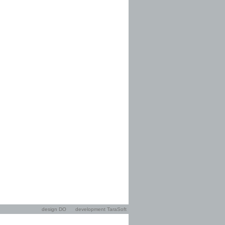
design DO
development TaraSoft