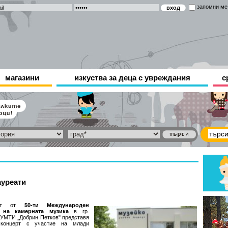
запомни ме
магазини
изкуства за деца с увреждания
с
ауреати
аст от
50-ти Международен
 на камерната музика
в гр.
УМТИ „Добрин Петков" представя
 концерт с участие на млади