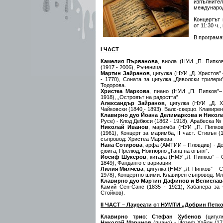
изпълните
междунаро
Концертът
от 11:30 ч.
В програма
І ЧАСТ
Камелия Първанова
, виола (НУИ „П. Пипко
(1917 - 2006), Ръченица
Мартин Зайранов
, цигулка (НУИ „Д. Христов”
- 1770), Соната за цигулка „Дяволски трилер
Тодорова.
Христеа Маркова
, пиано (НУИ „П. Пипков”–
1918), „Островът на радостта”.
Александър Зайранов
, цигулка (НУИ „Д. 
Чайковски (1840 - 1893), Валс-скерцо. Клавире
Клавирно дуо Йоана Делимаркова и Никол
Русе) - Клод Дебюси (1862 - 1918), Арабеска № 
Николай Иванов
, маримба (НУИ „П. Пипко
(1961), Концерт за маримба, ІІ част. Стивън 
съпровод: Христеа Маркова.
Нана Сотирова
, арфа (АМТИИ – Пловдив) - Де
сюита, Прелюд, Ноктюрно „Танц на огъня”.
Йосиф Шукеров
, китара (НМУ „Л. Пипков” – 
1849), Фанданго с вариации.
Лилия Милчева
, цигулка (НМУ „Л. Пипков” – 
1978), Концертно шими. Клавирен съпровод: Мл
Клавирно дуо Мартин Дафинов и Велислав
Камий Сен-Санс (1835 - 1921), Хабанера за 
Стойков).
ІІ ЧАСТ – Лауреати от НУМТИ „Добрин Петк
Клавирно трио
:
Стефан Хубенов
(цигул
Николай Маринов
(пиано) - Йозеф Хайдн (17