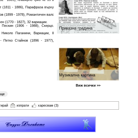
т (1811 - 1886), Парафраза върху
ов (1899 - 1978), Романтичен валс
ен (1770 - 1827), 32 вариации.
 Пескин (1906 - 1988), Скерцо.
Приказна градина
Николо Паганини, Вариации, ІІ
 Петко Стайнов (1896 - 1977),
Музикална картина
Виж всички >>
ище
тирай
изпрати
харесвам
(3)