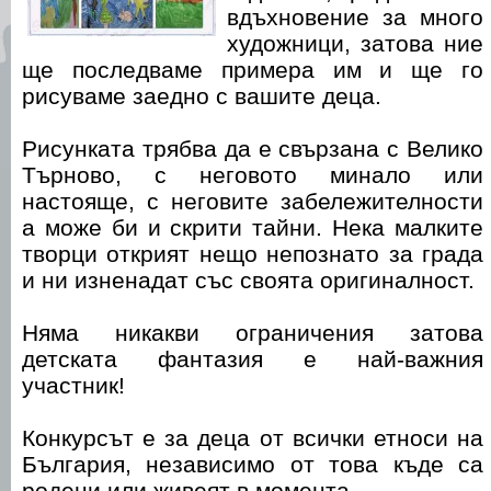
вдъхновение за много
художници, затова ние
ще последваме примера им и ще го
рисуваме заедно с вашите деца.
Рисунката трябва да е свързана с Велико
Търново, с неговото минало или
настояще, с неговите забележителности
а може би и скрити тайни. Нека малките
творци открият нещо непознато за града
и ни изненадат със своята оригиналност.
Няма никакви ограничения затова
детската фантазия е най-важния
участник!
Конкурсът е за деца от всички етноси на
България, независимо от това къде са
родени или живеят в момента.