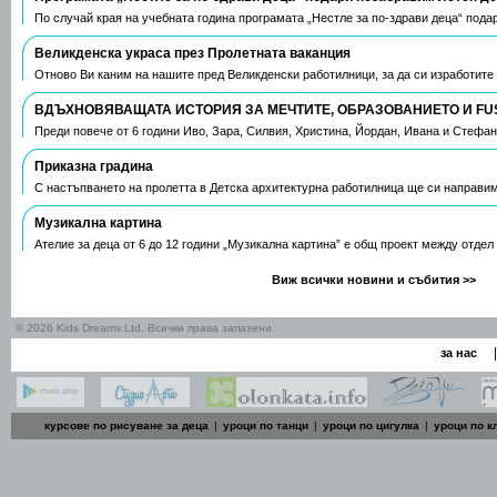
По случай края на учебната година програмата „Нестле за по-здрави деца“ пода
Великденска украса през Пролетната ваканция
Отново Ви каним на нашите пред Великденски работилници, за да си изработите
ВДЪХНОВЯВАЩАТА ИСТОРИЯ ЗА МЕЧТИТЕ, ОБРАЗОВАНИЕТО И FU
Преди повече от 6 години Иво, Зара, Силвия, Христина, Йордан, Ивана и Стефа
Приказна градина
С настъпването на пролетта в Детска архитектурна работилница ще си направим
Музикална картина
Ателие за деца от 6 до 12 години „Музикална картина” е общ проект между отдел
Виж всички новини и събития >>
© 2026 Kids Dreams Ltd. Всички права запазени.
|
за нас
курсове по рисуване за деца
|
уроци по танци
|
уроци по цигулка
|
уроци по к