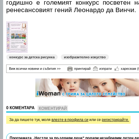
годишно е големият конкурс посветен н
ренесансовият гений Леонардо да Винчи.
конкурс за детска рисунка
изобразително изкуство
Виж всички новини и събития >>
принтирай
изпрати
харесвам
(
0 КОМЕНТАРА
КОМЕНТИРАЙ
За да пишете тук, моля
влезте в профила си
или се
регистрирайте.
Програмата „Нестле за по-здрави деца“ подари незабравим летен д