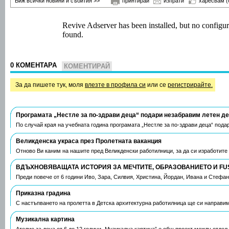
Виж всички новини и събития >>
принтирай
изпрати
харесвам
(
0 КОМЕНТАРА
КОМЕНТИРАЙ
За да пишете тук, моля
влезте в профила си
или се
регистрирайте.
Програмата „Нестле за по-здрави деца“ подари незабравим летен д
По случай края на учебната година програмата „Нестле за по-здрави деца“ пода
Великденска украса през Пролетната ваканция
Отново Ви каним на нашите пред Великденски работилници, за да си изработите
ВДЪХНОВЯВАЩАТА ИСТОРИЯ ЗА МЕЧТИТЕ, ОБРАЗОВАНИЕТО И FU
Преди повече от 6 години Иво, Зара, Силвия, Христина, Йордан, Ивана и Стефа
Приказна градина
С настъпването на пролетта в Детска архитектурна работилница ще си направим
Музикална картина