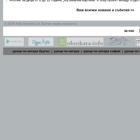
Ателие за деца от 6 до 12 години „Музикална картина” е общ проект между отдел
Виж всички новини и събития >>
© 2026 Kids Dreams Ltd. Всички права запазени.
|
за нас
уроци по китара бургас
|
уроци по китара
|
уроци по китара софия
|
уроци по 