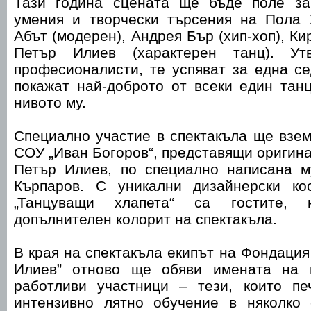
Тази година сцената ще бъде поле за
умения и творчески търсения на Пола У
Абът (модерен), Андрея Бър (хип-хоп), Ки
Петър Илиев (характерен танц). Ут
професионалисти, те успяват за една с
покажат най-доброто от всеки един тан
нивото му.
Специално участие в спектакъла ще взем
СОУ „Иван Богоров“, представящи оригин
Петър Илиев, по специално написана м
Кърпаров. С уникални дизайнерски ко
„Танцуващи хлапета“ са гостите,
допълнителен колорит на спектакъла.
В края на спектакъла екипът на Фондация
Илиев” отново ще обяви имената на н
работливи участници – тези, които пе
интензивно лятно обучение в няколко 