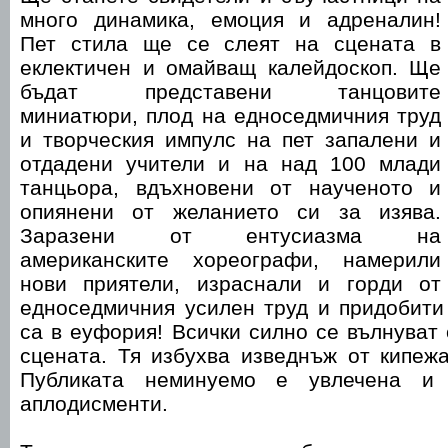
много динамика, емоция и адреналин!
Пет стила ще се слеят на сцената в
еклектичен и омайващ калейдоскоп. Ще
бъдат представени танцовите
миниатюри, плод на едноседмичния труд
и творческия импулс на пет запалени и
отдадени учители и на над 100 млади
танцьора, вдъхновени от наученото и
опиянени от желанието си за изява.
Заразени от ентусиазма на
американските хореогра
фи, намерили
нови приятели, израснали и горди от
едноседмичния усилен труд и придобити
са в еуфория! Всички силно се вълнуват 
сцената. Тя избухва изведнъж от кипеж
Публиката неминуемо е увлечена и
аплодисменти.