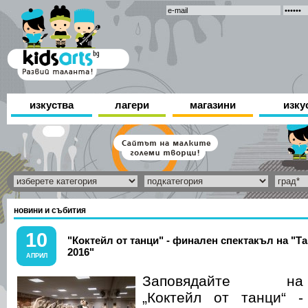
изкуства
лагери
магазини
изку
новини и събития
10
"Коктейл от танци" - финален спектакъл на "Т
2016"
АПРИЛ
Заповядайте на
„Коктейл от танци“ -