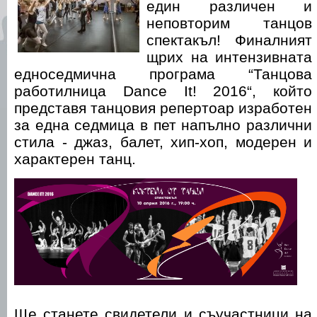
един различен и
неповторим танцов
спектакъл! Финалният
щрих на интензивната
едноседмична програма “Танцова
работилница Dance It! 2016“, който
представя танцовия репертоар изработен
за една седмица в пет напълно различни
стила - джаз, балет, хип-хоп, модерен и
характерен танц.
Ще станете свидетели и съучастници на