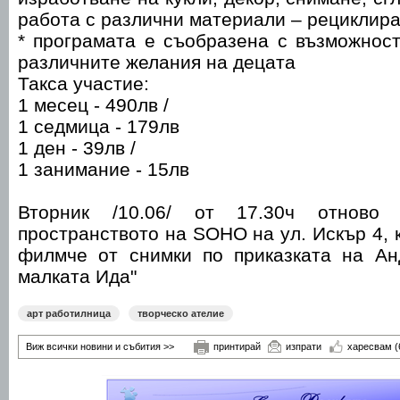
работа с различни материали – рециклира
* програмата е съобразена с възможнос
различните желания на децата
Такса участие:
1 месец - 490лв /
1 седмица - 179лв
1 ден - 39лв /
1 занимание - 15лв
Вторник /10.06/ от 17.30ч отнов
пространството на SOHO на ул. Искър 4, 
филмче от снимки по приказката на Ан
малката Ида"
арт работилница
творческо ателие
Виж всички новини и събития >>
принтирай
изпрати
харесвам
(