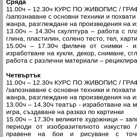
Сряда
11.00ч – 12.30ч КУРС ПО ЖИВОПИС / ГРА
/запознаване с основни техники и похвати
жанра, разглеждане на произведения на и
13.00ч – 14.30ч скулптура – работа с пл
глина, пластилин, солено тесто, тел, харти
15.00ч – 17.30ч филмче от снимки - 
изработване на кукли, декор, снимане, с
работа с различни материали – рециклира
Четвъртък
11.00ч – 12.30ч КУРС ПО ЖИВОПИС / ГРА
/запознаване с основни техники и похвати
жанра, разглеждане на произведения на и
13.00ч – 14.30ч театър - изработване на м
игра, създаване на разказ по картинки
15.00ч – 17.30ч великите художници – за
периоди от изобразителното изкуств
правене на бои и рисуване с точк