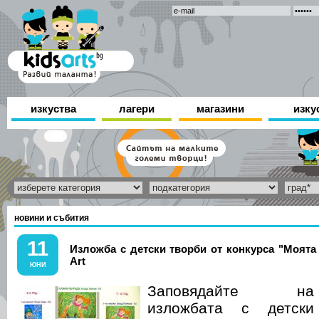
изкуства
лагери
магазини
изку
новини и събития
11
Изложба с детски творби от конкурса "Моята л
Art
ЮНИ
Заповядайте на
изложбата с детски