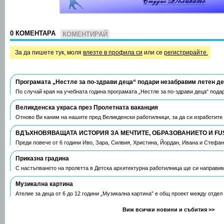
0 КОМЕНТАРА
КОМЕНТИРАЙ
За да пишете тук, моля
влезте в профила си
или се
регистрирайте.
Програмата „Нестле за по-здрави деца“ подари незабравим летен д
По случай края на учебната година програмата „Нестле за по-здрави деца“ пода
Великденска украса през Пролетната ваканция
Отново Ви каним на нашите пред Великденски работилници, за да си изработите
ВДЪХНОВЯВАЩАТА ИСТОРИЯ ЗА МЕЧТИТЕ, ОБРАЗОВАНИЕТО И FU
Преди повече от 6 години Иво, Зара, Силвия, Христина, Йордан, Ивана и Стефа
Приказна градина
С настъпването на пролетта в Детска архитектурна работилница ще си направим
Музикална картина
Ателие за деца от 6 до 12 години „Музикална картина” е общ проект между отдел
Виж всички новини и събития >>