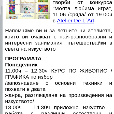
творби от конкурса
"Моята любима игра",
11.06 /сряда/ от 19.00ч
в
Atelier De L`Art
Напомняме ви и за летните ни ателиета,
които ви очакват с най-разнообразни и
интересни занимания, пътешествайки в
света на изкуството
ПРОГРАМАТА
Понеделник
11.00ч – 12.30ч КУРС ПО ЖИВОПИС /
ГРАФИКА по избор
/запознаване с основни техники и
похвати в двата
жанра, разглеждане на произведения на
изкуството/
13.00ч – 14.30ч приложно изкуство –
работа с различни естествени и