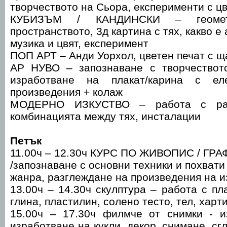
творчеството на Сьора, експерименти с цв
КУБИЗЪМ / КАНДИНСКИ – геоме
пространството, 3д картина с тях, какво е
музика и цвят, експеримент
ПОП АРТ – Анди Уорхол, цветен печат с 
АР НУВО – запознаване с творчествот
изработване на плакат/карина с ел
произведения + колаж
МОДЕРНО ИЗКУСТВО – работа с раз
комбинацията между тях, инсталации
Петък
11.00ч – 12.30ч КУРС ПО ЖИВОПИС / ГРА
/запознаване с основни техники и похвати
жанра, разглеждане на произведения на и
13.00ч – 14.30ч скулптура – работа с пл
глина, пластилин, солено тесто, тел, харти
15.00ч – 17.30ч филмче от снимки - 
изработване на кукли, декор, снимане, с