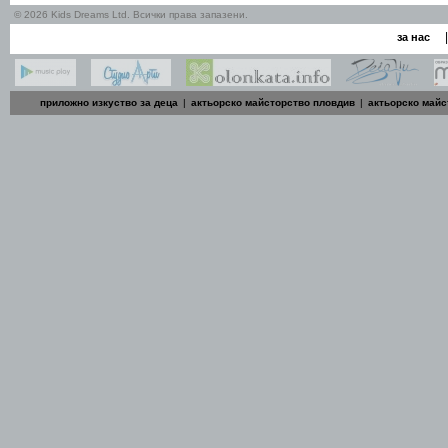
© 2026 Kids Dreams Ltd. Всички права запазени.
|
за нас
приложно изкуство за деца
|
актьорско майсторство пловдив
|
актьорско майс