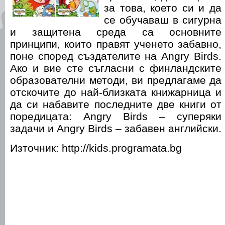
за това, което си и да
се обучаваш в сигурна
и защитена среда са основните
принципи, които правят ученето забавно,
поне според създателите на Angry Birds.
Ако и вие сте съгласни с финландските
образователни методи, ви предлагаме да
отскочите до най-близката книжарница и
да си набавите последните две книги от
поредицата: Angry Birds – суперяки
задачи и Angry Birds – забавен английски.
Източник: http://kids.programata.bg