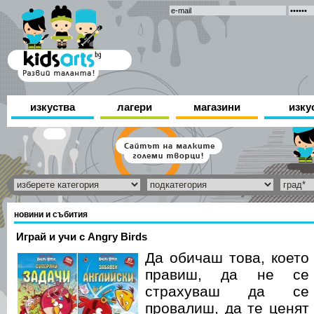
изкуства
лагери
магазини
изку
новини и събития
Играй и учи с Angry Birds
Да обичаш това, което
правиш, да не се
страхуваш да се
провалиш, да те ценят