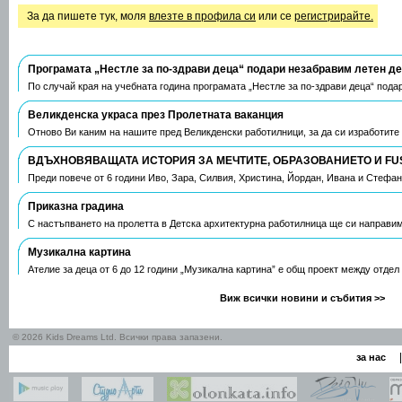
За да пишете тук, моля
влезте в профила си
или се
регистрирайте.
Програмата „Нестле за по-здрави деца“ подари незабравим летен д
По случай края на учебната година програмата „Нестле за по-здрави деца“ пода
Великденска украса през Пролетната ваканция
Отново Ви каним на нашите пред Великденски работилници, за да си изработите
ВДЪХНОВЯВАЩАТА ИСТОРИЯ ЗА МЕЧТИТЕ, ОБРАЗОВАНИЕТО И FU
Преди повече от 6 години Иво, Зара, Силвия, Христина, Йордан, Ивана и Стефа
Приказна градина
С настъпването на пролетта в Детска архитектурна работилница ще си направим
Музикална картина
Ателие за деца от 6 до 12 години „Музикална картина” е общ проект между отдел
Виж всички новини и събития >>
© 2026 Kids Dreams Ltd. Всички права запазени.
|
за нас