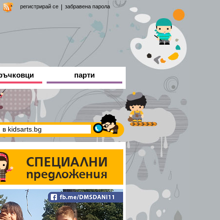
регистрирай се
|
забравена парола
ръчковци
парти