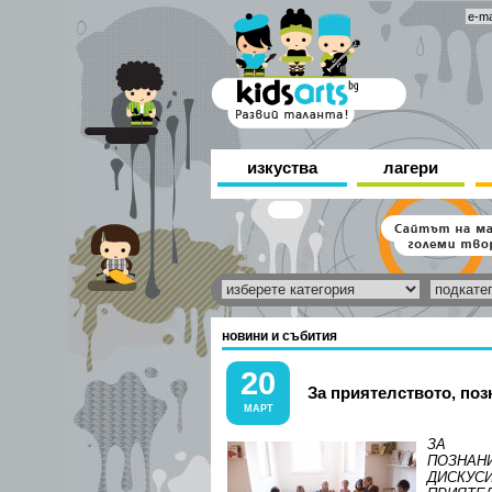
изкуства
лагери
новини и събития
20
За приятелството, поз
МАРТ
ЗА П
ПОЗНА
ДИСКУСИ