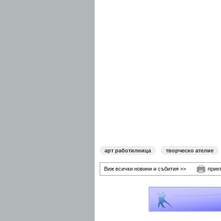
арт работилница
творческо ателие
Виж всички новини и събития >>
прин