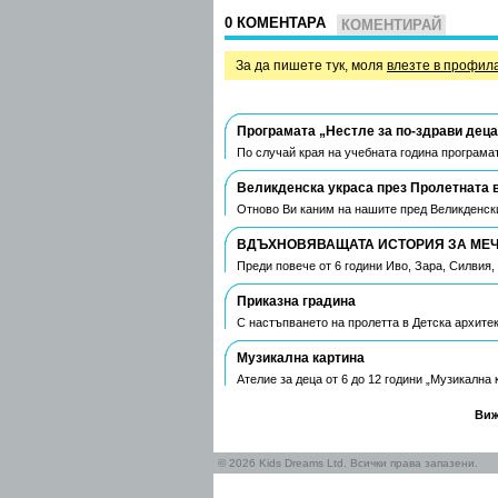
0 КОМЕНТАРА
КОМЕНТИРАЙ
За да пишете тук, моля
влезте в профил
Програмата „Нестле за по-здрави деца
По случай края на учебната година програмат
Великденска украса през Пролетната 
Отново Ви каним на нашите пред Великденски
ВДЪХНОВЯВАЩАТА ИСТОРИЯ ЗА МЕЧТ
Преди повече от 6 години Иво, Зара, Силвия
Приказна градина
С настъпването на пролетта в Детска архите
Музикална картина
Ателие за деца от 6 до 12 години „Музикална
Виж
© 2026 Kids Dreams Ltd. Всички права запазени.