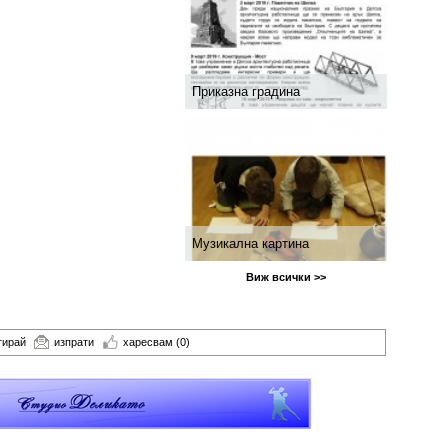
Приказна градина
Музикална картина
Виж всички >>
тирай
изпрати
харесвам
(0)