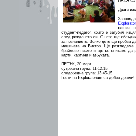
ПРИЯТЕ
Драги изс
Заповя
Explorat
нашия п
студент-педагог, който е загубил изц
след раждането си. С него ще обсъдим
за познанието. Всяко дете ще пробва д
машината на Виктор. Ще разгледаме 
брайлово писмо и ще се опитаме да р
карти, картини и азбуката.
ПЕТЪК, 20 март
сутрешна група: 11-12:15
следобедна група: 13:45-15
Гости на Exploratorium са добре дошли!