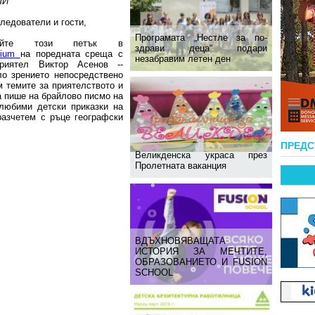
ЛИ
ледователи и гости,
Програмата „Нестле за по-
дайте този петък в
здрави деца“ подари
orium
на поредната среща с
незабравим летен ден
риятел Виктор Асенов --
яло зрението непосредствено
 темите за приятелството и
а пише на брайлово писмо на
любими детски приказки на
азчетем с ръце географски
ПРЕД
Великденска украса през
Пролетната ваканция
ВДЪХНОВЯВАЩАТА
ИСТОРИЯ ЗА МЕЧТИТЕ,
ОБРАЗОВАНИЕТО И FUSION
SCHOOL