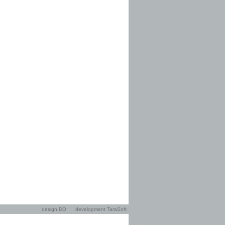
design DO
development TaraSoft