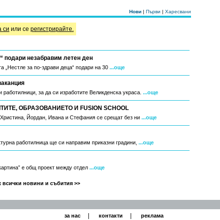
Нови
|
Първи
|
Харесвани
а си
или се
регистрирайте.
“ подари незабравим летен ден
а „Нестле за по-здрави деца“ подари на 30
...още
ваканция
 работилници, за да си изработите Великденска украса.
...още
ИТЕ, ОБРАЗОВАНИЕТО И FUSION SCHOOL
, Христина, Йордан, Ивана и Стефания се срещат без ни
...още
ктурна работилница ще си направим приказни градини,
...още
 картина” е общ проект между отдел
...още
 всички новини и събития >>
|
|
за нас
контакти
реклама