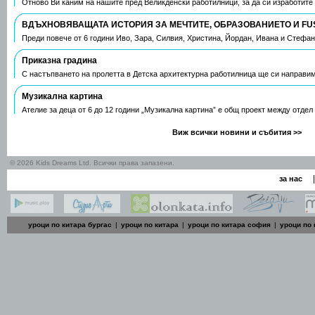
Отново Ви каним на нашите пред Великденски работилници, за да си изработите
ВДЪХНОВЯВАЩАТА ИСТОРИЯ ЗА МЕЧТИТЕ, ОБРАЗОВАНИЕТО И FU
Преди повече от 6 години Иво, Зара, Силвия, Христина, Йордан, Ивана и Стефа
Приказна градина
С настъпването на пролетта в Детска архитектурна работилница ще си направим
Музикална картина
Ателие за деца от 6 до 12 години „Музикална картина” е общ проект между отдел
Виж всички новини и събития >>
© 2026 Kids Dreams Ltd. Всички права запазени.
|
за нас
уроци по китара бургас
|
уроци по китара
|
уроци по китара софия
|
уроци по 