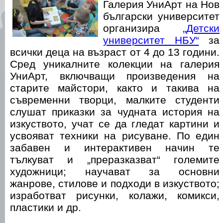
Галерия УниАрт на Нов
български университет
организира
„Детски
университет НБУ“
за
всички деца на възраст от 4 до 13 години.
Сред уникалните колекции на галерия
УниАрт, включващи произведения на
старите майстори, както и такива на
съвременни творци, малките студенти
слушат приказки за чудната история на
изкуството, учат се да гледат картини и
усвояват техники на рисуване. По един
забавен и интерактивен начин те
тълкуват и „преразказват“ големите
художници; научават за основни
жанрове, стилове и подходи в изкуството;
изработват рисунки, колажи, комикси,
пластики и др.