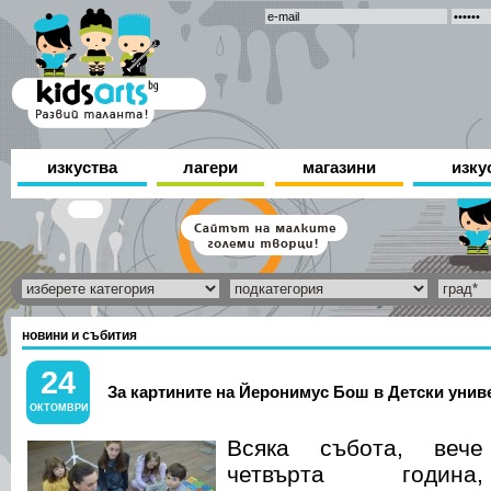
изкуства
лагери
магазини
изку
новини и събития
24
За картините на Йеронимус Бош в Детски унив
ОКТОМВРИ
Всяка събота, вече
четвърта година,