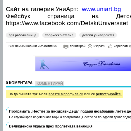
Сайт на галерия УниАрт:
www.uniart.bg
Фейсбук страница на Детски
https://www.facebook.com/DetskiUniversitet
арт работилница
творческо ателие
детски университет
Виж всички новини и събития >>
принтирай
изпрати
харесвам
(
0 КОМЕНТАРА
КОМЕНТИРАЙ
За да пишете тук, моля
влезте в профила си
или се
регистрирайте.
Програмата „Нестле за по-здрави деца“ подари незабравим летен д
По случай края на учебната година програмата „Нестле за по-здрави деца“ пода
Великденска украса през Пролетната ваканция