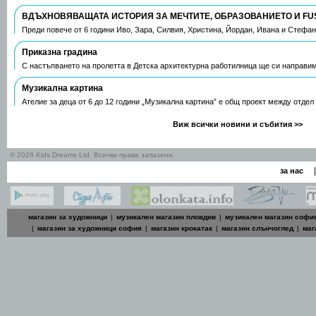
ВДЪХНОВЯВАЩАТА ИСТОРИЯ ЗА МЕЧТИТЕ, ОБРАЗОВАНИЕТО И FU
Преди повече от 6 години Иво, Зара, Силвия, Христина, Йордан, Ивана и Стефа
Приказна градина
С настъпването на пролетта в Детска архитектурна работилница ще си направим
Музикална картина
Ателие за деца от 6 до 12 години „Музикална картина” е общ проект между отдел
Виж всички новини и събития >>
© 2026 Kids Dreams Ltd. Всички права запазени.
|
за нас
магазин за художници
|
музикален магазин пловдив
|
музикален магазин софи
|
магазин за художници софия
|
магазин крокатак
|
магазин слънчоглед
|
маг