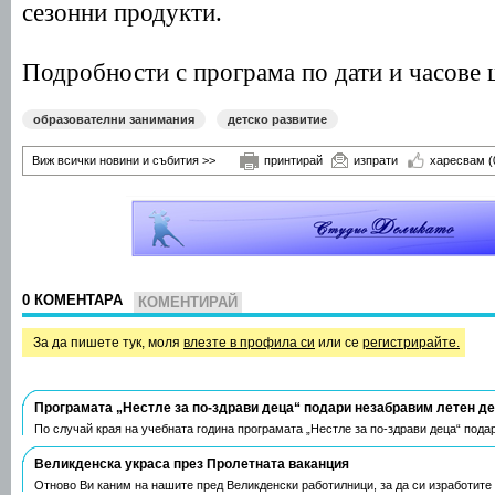
сезонни продукти.
Подробности с програма по дати и часове
образователни занимания
детско развитие
Виж всички новини и събития >>
принтирай
изпрати
харесвам
(
0 КОМЕНТАРА
КОМЕНТИРАЙ
За да пишете тук, моля
влезте в профила си
или се
регистрирайте.
Програмата „Нестле за по-здрави деца“ подари незабравим летен д
По случай края на учебната година програмата „Нестле за по-здрави деца“ пода
Великденска украса през Пролетната ваканция
Отново Ви каним на нашите пред Великденски работилници, за да си изработите