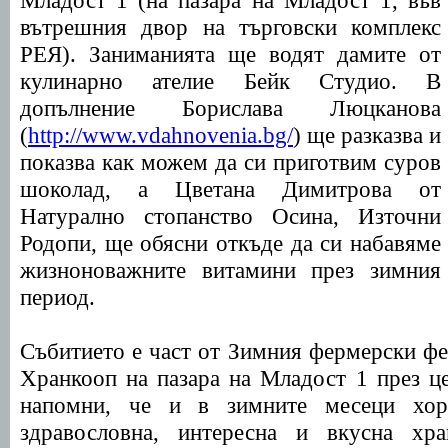
Младост 1 (на пазара на Младост 1, във
вътрешния двор на търговски комплекс
РЕЯ). Заниманията ще водят дамите от
кулинарно ателие Бейк Студио. В
допълнение Борислава Люцканова
(
http://www.vdahnovenia.bg/
) ще разказва и
показва как можем да си приготвим суров
шоколад, а Цветана Димитрова от
Натурално стопанство Осина, Източни
Родопи, ще обясни откъде да си набавяме
жизноноважните витамини през зимния
период.
Събитието е част от Зимния фермерски фе
Хранкооп на пазара на Младост 1 през це
напомни, че и в зимните месеци хор
здравословна, интересна и вкусна хра