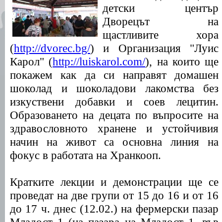
детски център
Дворецът на
щастливите хора
(
http://dvorec.bg/
) и Организация "Луис
Карол" (
http://luiskarol.com/
), на които ще
покажем как да си направят домашен
шоколад и шоколадови лакомства без
изкуствени добавки и соев лецитин.
Образоването на децата по въпросите на
здравословното хранене и устойчивия
начин на живот са основна линия на
фокус в работата на Хранкооп.
Кратките лекции и демонстрации ще се
проведат на две групи от 15 до 16 и от 16
до 17 ч. днес (12.02.) на фермерски пазар