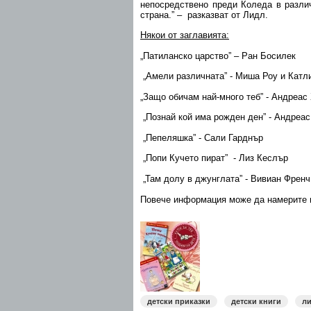
непосредствено преди Коледа в разли
страна.” – разказват от Лидл.
Някои от заглавията:
„Патиланско царство” – Ран Босилек
„Амели различната” - Миша Роу и Кат
„Защо обичам най-много теб” - Андреас
„Познай кой има рожден ден” - Андреа
„Пепеляшка” - Сали Гарднър
„Попи Кучето пират” - Лиз Кеслър
„Там долу в джунглата” - Вивиан Френч
Повече информация може да намерите 
детски приказки
детски книги
ли