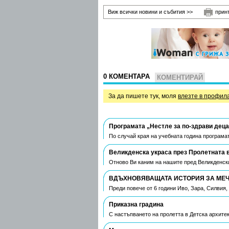
Виж всички новини и събития >>
прин
0 КОМЕНТАРА
КОМЕНТИРАЙ
За да пишете тук, моля
влезте в профил
Програмата „Нестле за по-здрави деца
По случай края на учебната година програмат
Великденска украса през Пролетната 
Отново Ви каним на нашите пред Великденски
ВДЪХНОВЯВАЩАТА ИСТОРИЯ ЗА МЕЧТ
Преди повече от 6 години Иво, Зара, Силвия
Приказна градина
С настъпването на пролетта в Детска архите