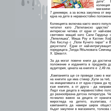
дете”.
колекция 
магазини
7 декември, а за всяка закупена от ве
една на дете в неравностойно положен
Колекцията включва както много попул
читател като „Патиланско царство
интересни четива от едни от най-изв
световен мащаб като Сали Гарднър с
„Пепеляшка”, Миша Роу и Катлин Хоф
Лиз Кеслър с „Попи Кучето пират” и 
джунглата”. Едни от най-интригуващи
поредицата „Тилда Ябълковата Семчица
Х. Шмахтл.
За да могат повече книги да достигн
положение и изданията в продажба да
аудитория, цената на книгите е 2,49 лв.
„Кампанията ще се проведе само в маг
на книгите ще има стикер „Купи за теб,
на инициативата е от една страна да п
към книгите, а от друга - да направ
Лидл към децата в неравностойно пол
до разнообразна детска литература. Че
по-малко важно за децата от храната
мирогледа на детето, възпитава, 
кампанията да намери широк общест
бъдат закупени в магазините, толкова