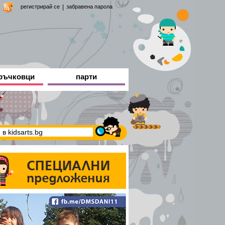
регистрирай се
|
забравена парола
ръчковци
парти