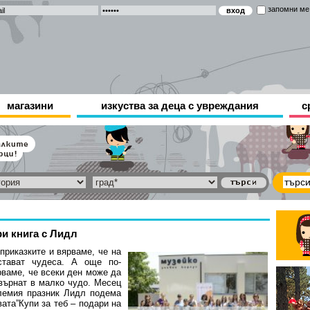
запомни ме
магазини
изкуства за деца с увреждания
с
ри книга с Лидл
приказките и вярваме, че на
стават чудеса. А още по-
рваме, че всеки ден може да
върнат в малко чудо. Месец
лемия празник Лидл подема
ата”Купи за теб – подари на