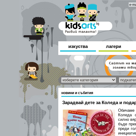
изкуства
лагери
новини и събития
Зарадвай дете за Коледа и пода
Обичаме 
Коледа 
силно вя
бъде пре
преди го
инициатив