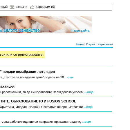
тирай
изпрати
харесвам
(0)
Нови
|
Първи
|
Харесвани
а си
или се
регистрирайте.
“ подари незабравим летен ден
а „Нестле за по-здрави деца“ подари на 30
...още
ваканция
 работилници, за да си изработите Великденска украса.
...още
ИТЕ, ОБРАЗОВАНИЕТО И FUSION SCHOOL
, Христина, Йордан, Ивана и Стефания се срещат без ни
...още
ктурна работилница ще си направим приказни градини,
...още