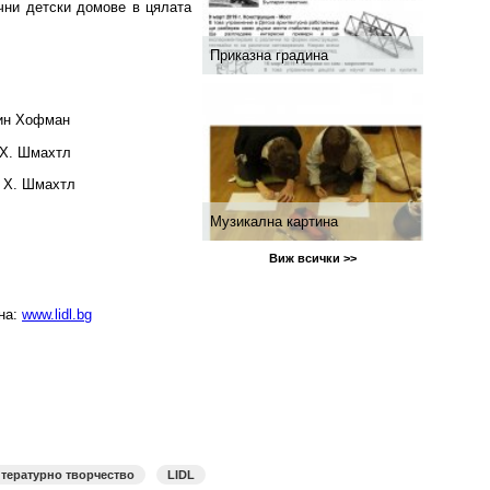
чни детски домове в цялата
Приказна градина
лин Хофман
 Х. Шмахтл
с Х. Шмахтл
Музикална картина
Виж всички >>
на:
www.lidl.bg
тературно творчество
LIDL