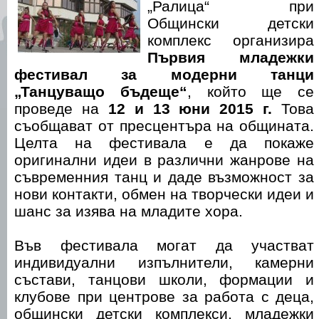
„Ралица“ при
Общински детски
комплекс организира
Първия младежки
фестивал за модерни танци
„Танцуващо бъдеще“
, който ще се
проведе на
12 и 13 юни 2015 г.
Това
съобщават от пресцентъра на общината.
Целта на фестивала е да покаже
оригинални идеи в различни жанрове на
съвременния танц и даде възможност за
нови контакти, обмен на творчески идеи и
шанс за изява на младите хора.
Във фестивала могат да участват
индивидуални изпълнители, камерни
състави, танцови школи, формации и
клубове при центрове за работа с деца,
общински детски комплекси, младежки