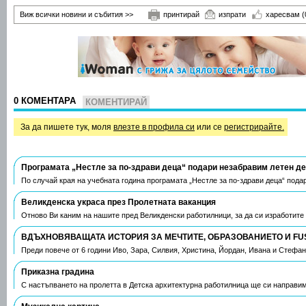
Виж всички новини и събития >>
принтирай
изпрати
харесвам
(
0 КОМЕНТАРА
КОМЕНТИРАЙ
За да пишете тук, моля
влезте в профила си
или се
регистрирайте.
Програмата „Нестле за по-здрави деца“ подари незабравим летен д
По случай края на учебната година програмата „Нестле за по-здрави деца“ пода
Великденска украса през Пролетната ваканция
Отново Ви каним на нашите пред Великденски работилници, за да си изработите
ВДЪХНОВЯВАЩАТА ИСТОРИЯ ЗА МЕЧТИТЕ, ОБРАЗОВАНИЕТО И FU
Преди повече от 6 години Иво, Зара, Силвия, Христина, Йордан, Ивана и Стефа
Приказна градина
С настъпването на пролетта в Детска архитектурна работилница ще си направим