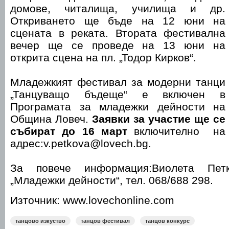
домове, читалища, училища и др.
Откриването ще бъде на 12 юни на
сцената в реката. Втората фестивална
вечер ще се проведе на 13 юни на
открита сцена на пл. „Тодор Кирков“.
Младежкият фестивал за модерни танци
„Танцуващо бъдеще“ е включен в
Програмата за младежки дейности на
Община Ловеч.
Заявки за участие ще се
събират до 16 март
включително на
адрес:v.petkova@lovech.bg.
За повече информация:Виолета Петк
„Младежки дейности“, тел. 068/688 298.
Източник: www.lovechonline.com
танцово изкуство
танцов фестивал
танцов конкурс