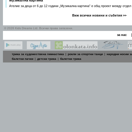
Музикална картина
Ателие за деца от 6 до 12 години „Музикална картина” е общ проект между отдел
Виж всички новини и събития >>
© 2026 Kids Dreams Ltd. Всички права запазени.
|
за нас
трика за художествена гимнастика
|
рокли за спортни танци
|
народни носии з
балетни пачки
|
детски трика
|
балетни трика