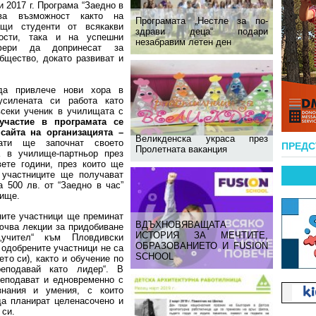
 2017 г. Програма “Заедно в
ва възможност както на
Програмата „Нестле за по-
ащи студенти от всякакви
здрави деца“ подари
ности, така и на успешни
незабравим летен ден
фери да допринесат за
бщество, докато развиват и
да привлече нови хора в
усилената си работа като
всеки ученик в училищата с
участие в програмата се
сайта на организацията –
Великденска украса през
ати ще започнат своето
ПРЕД
Пролетната ваканция
а в училище-партньор през
вете години, през които ще
 участниците ще получават
 500 лв. от “Заедно в час”
лище.
ните участници ще преминат
ВДЪХНОВЯВАЩАТА
ючва лекции за придобиване
ИСТОРИЯ ЗА МЕЧТИТЕ,
„учител“ към Пловдивски
ОБРАЗОВАНИЕТО И FUSION
 одобрените участници не са
SCHOOL
то си), както и обучение по
еподавай като лидер“. В
реподават и едновременно с
знания и умения, с които
да планират целенасочено и
 си.