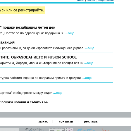
а си
или се
регистрирайте.
“ подари незабравим летен ден
а „Нестле за по-здрави деца“ подари на 30
...още
ваканция
 работилници, за да си изработите Великденска украса.
...още
ИТЕ, ОБРАЗОВАНИЕТО И FUSION SCHOOL
, Христина, Йордан, Ивана и Стефания се срещат без ни
...още
ктурна работилница ще си направим приказни градини,
...още
 картина” е общ проект между отдел
...още
 всички новини и събития >>
|
|
за нас
контакти
реклама