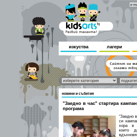
изкуства
лагери
новини и събития
"Заедно в час" стартира кампан
програма
“Заедно в
си кампа
хора в 
които д
вдъхно