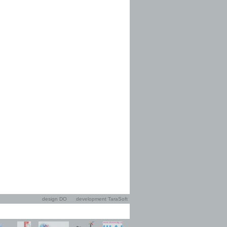
design DO
development TaraSoft