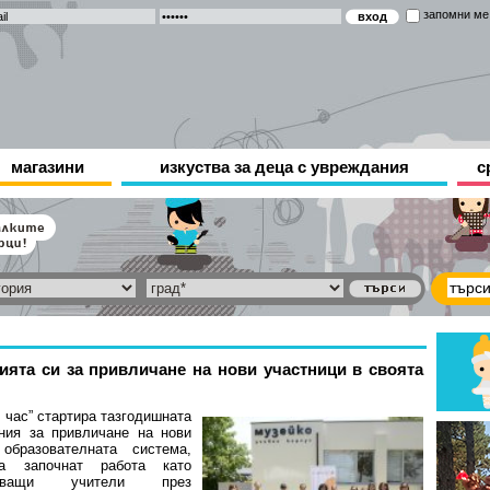
запомни ме
магазини
изкуства за деца с увреждания
с
ията си за привличане на нови участници в своята
 час” стартира тазгодишната
ния за привличане на нови
образователната система,
а започнат работа като
вяващи учители през