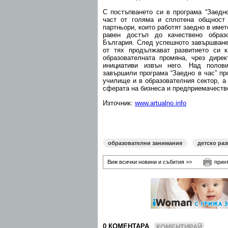
С постъпването си в програма “Заедно
част от голяма и сплотена общност
партньори, които работят заедно в имет
равен достъп до качествено образ
България. След успешното завършване
от тях продължават развитието си к
образователната промяна, чрез дире
инициативи извън него. Над полов
завършили програма “Заедно в час” пр
училище и в образователния сектор, а
сферата на бизнеса и предприемачеств
Източник:
www.artualno.info
образователни занимания
детско раз
Виж всички новини и събития >>
прин
0 КОМЕНТАРА
КОМЕНТИРАЙ