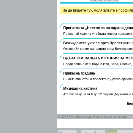
За да пишете тук, моля
влезте в профил
Програмата „Нестле за по-здрави деца
По случай края на учебната година програмат
Великденска украса през Пролетната 
Отново Ви каним на нашите пред Великденски
ВДЪХНОВЯВАЩАТА ИСТОРИЯ ЗА МЕЧТ
Преди повече от 6 години Иво, Зара, Силвия
Приказна градина
С настъпването на пролетта в Детска архите
Музикална картина
Ателие за деца от 6 до 12 години „Музикална
Виж
© 2026 Kids Dreams Ltd. Всички права запазени.