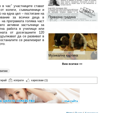
 в час” участниците стават
 от колеги, съмишленици и
о на една цел – постигане на
Приказна градина
ование за всички деца в
 на програмата голяма част
ато активни застъпници за
ктна работа в училище или
ината от досегашните 120
одължават да се развиват в
 останалите се реализират в
ото.
Музикална картина
Виж всички >>
витие
тирай
изпрати
харесвам
(1)
Нови
|
Първи
|
Харесвани