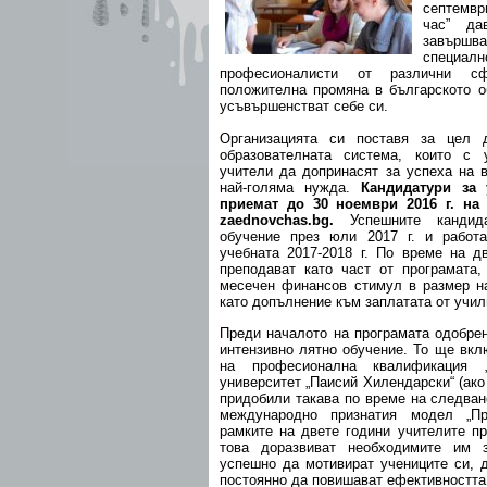
септември
час” да
завършв
специал
професионалисти от различни с
положителна промяна в българското о
усъвършенстват себе си.
Организацията си поставя за цел 
образователната система, които с 
учители да допринасят за успеха на 
най-голяма нужда.
Кандидатури за 
приемат до 30 ноември 2016 г. на 
zaednovchas.bg.
Успешните кандид
обучение през юли 2017 г. и работ
учебната 2017-2018 г. По време на д
преподават като част от програмата,
месечен финансов стимул в размер на
като допълнение към заплатата от учи
Преди началото на програмата одобре
интензивно лятно обучение. То ще вкл
на професионална квалификация 
университет „Паисий Хилендарски“ (ако
придобили такава по време на следване
международно признатия модел „Пр
рамките на двете години учителите п
това доразвиват необходимите им 
успешно да мотивират учениците си, 
постоянно да повишават ефективността