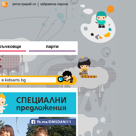
регистрирай се
|
забравена парола
ръчковци
парти